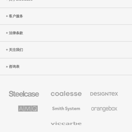
客户服务
法律条款
关注我们
咨询表
Steelcase
Coalesse
Designtex
办
高
织
公
级
品
家
办
和
AMQ
Smith
Orangebox
具
公
墙
Solutions
System
家
布
具
Viccarbe