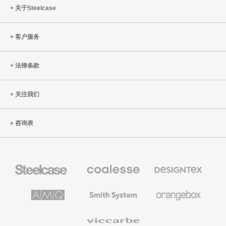
关于Steelcase
客户服务
法律条款
关注我们
咨询表
Steelcase
Coalesse
Designtex
办
高
织
公
级
品
家
办
和
AMQ
Smith
Orangebox
具
公
墙
Solutions
System
家
布
具
Viccarbe