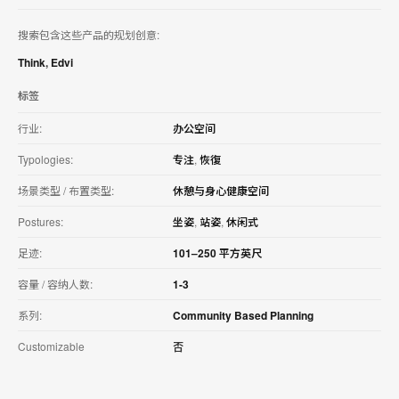
搜索包含这些产品的规划创意:
Think
,
Edvi
标签
行业:
办公空间
Typologies:
专注
,
恢復
场景类型 / 布置类型:
休憩与身心健康空间
Postures:
坐姿
,
站姿
,
休闲式
足迹:
101–250 平方英尺
容量 / 容纳人数:
1-3
系列:
Community Based Planning
Customizable
否