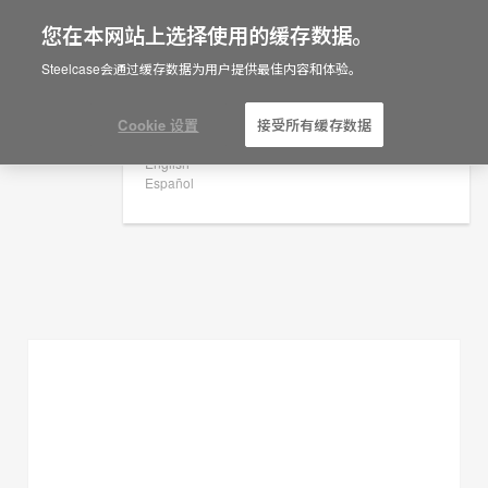
您在本网站上选择使用的缓存数据。
×
Are you in United States?
Steelcase会通过缓存数据为用户提供最佳内容和体验。
规划创意
Would you like to see Products we sell in
your region?
Cookie 设置
接受所有缓存数据
展示过滤器
Americas
English
Español