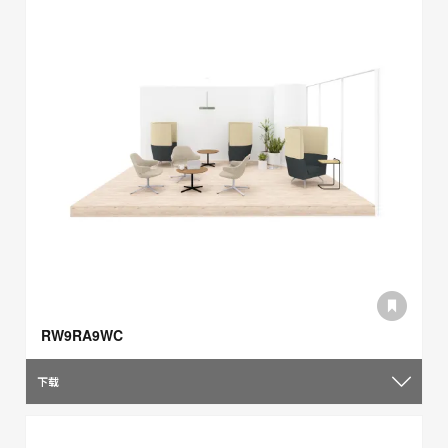
RW9RA9WC
下载