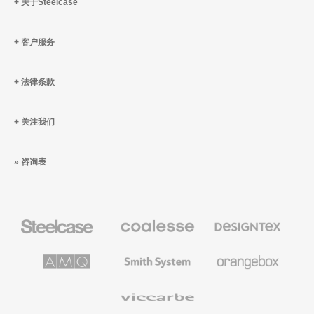
关于Steelcase
客户服务
法律条款
关注我们
咨询表
Steelcase
Coalesse
Designtex
办
高
织
公
级
品
家
办
和
AMQ
Smith
Orangebox
具
公
墙
Solutions
System
家
布
具
Viccarbe