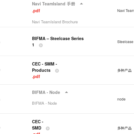
Navi TeamIsland 手册
.pdf
Navi Team
Navi TeamIsland Brochure
BIFMA – Steelcase Series
品
Steelcase
1
CEC - SMM -
Products
物
多种产品
.pdf
BIFMA - Node
品
node
BIFMA - Node
CEC -
SMD
物
多种产品