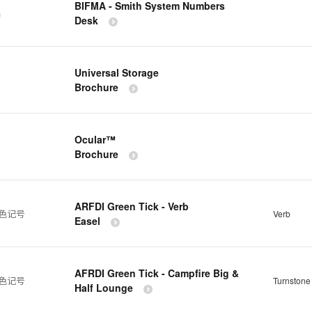
BIFMA - Smith System Numbers
品
Desk
Universal Storage
Brochure
Ocular™
Brochure
ARFDI Green Tick - Verb
绿色记号
Verb
Easel
AFRDI Green Tick - Campfire Big &
绿色记号
Turnstone
Half Lounge