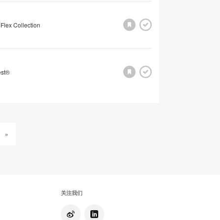
Flex Collection
est®
»
关注我们