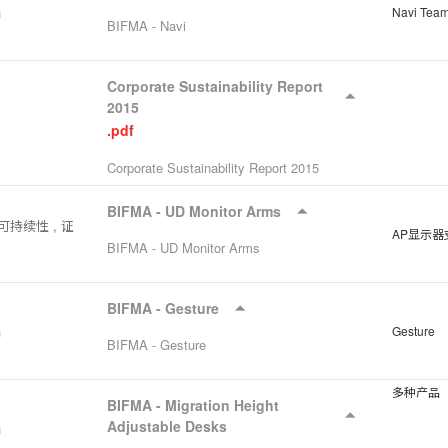
品
Navi Team
BIFMA - Navi
Corporate Sustainability Report
2015
.pdf
Corporate Sustainability Report 2015
BIFMA - UD Monitor Arms
持续性 , 证
AP显示器
BIFMA - UD Monitor Arms
BIFMA - Gesture
品
Gesture
BIFMA - Gesture
多种产品
BIFMA - Migration Height
Adjustable Desks
品