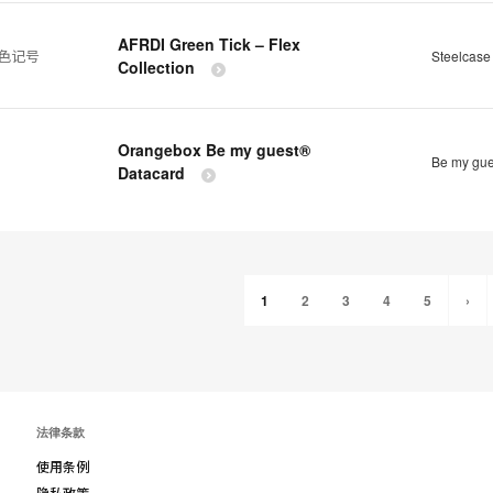
AFRDI Green Tick – Flex
绿色记号
Steelcase 
Collection
Orangebox Be my guest®
Be my gu
Datacard
1
2
3
4
5
›
法律条款
使用条例
隐私政策