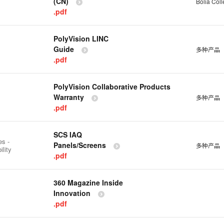
(CN)
Bolia Coll
.pdf
PolyVision LINC
Guide
多种产品
.pdf
PolyVision Collaborative Products
Warranty
多种产品
.pdf
SCS IAQ
es -
Panels/Screens
多种产品
ility
.pdf
360 Magazine Inside
Innovation
.pdf