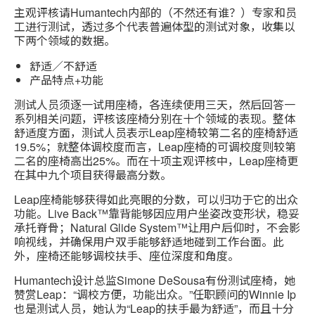
主观评核请Humantech内部的（不然还有谁？）专家和员
工进行测试，透过多个代表普遍体型的测试对象，收集以
下两个领域的数据。
舒适／不舒适
产品特点+功能
测试人员须逐一试用座椅，各连续使用三天，然后回答一
系列相关问题，评核该座椅分别在十个领域的表现。整体
舒适度方面，测试人员表示Leap座椅较第二名的座椅舒适
19.5%；就整体调校度而言，Leap座椅的可调校度则较第
二名的座椅高出25%。而在十项主观评核中，Leap座椅更
在其中九个项目获得最高分数。
Leap座椅能够获得如此亮眼的分数，可以归功于它的出众
功能。Live Back™靠背能够因应用户坐姿改变形状，稳妥
承托脊骨；Natural Glide System™让用户后仰时，不会影
响视线，并确保用户双手能够舒适地碰到工作台面。此
外，座椅还能够调校扶手、座位深度和角度。
Humantech设计总监Simone DeSousa有份测试座椅，她
赞赏Leap：“调校方便，功能出众。”任职顾问的Winnie Ip
也是测试人员，她认为“Leap的扶手最为舒适”，而且十分