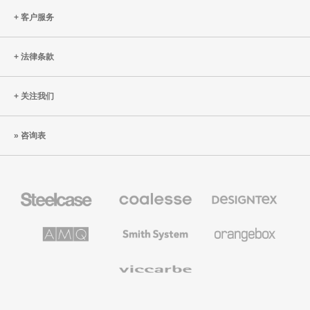
的
客户服务
工
作
法律条款
场
所
中
关注我们
扶
手
咨询表
支
撑
的
Steelcase
Coalesse
Designtex
进
办
高
织
化
公
级
品
家
办
和
AMQ
Smith
Orangebox
基
具
公
墙
Solutions
System
于
家
布
具
人
Viccarbe
体
工