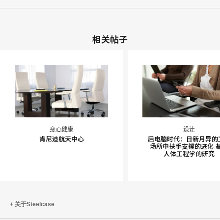
相关帖子
肯
后
身心健康
设计
尼
电
肯尼迪航天中心
后电脑时代：日新月异的
迪
脑
场所中扶手支撑的进化 
人体工程学的研究
航
时
天
代：
中
日
心
新
月
关于Steelcase
异