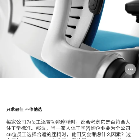
印
分
Weibo
Little
此
享
Red
页
Book
只求最佳 不作他选
每家公司为员工添置功能座椅时，都会考虑它是否符合人
体工学标准。那么，当一家人体工学咨询企业要为全公司
45位员工选择合适的座椅时，他们又会考虑什么因素？过