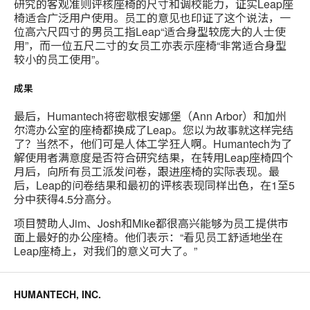
研究的客观准则评核座椅的尺寸和调校能力，证实Leap座
椅适合广泛用户使用。员工的意见也印证了这个说法，一
位高六尺四寸的男员工指Leap“适合身型较庞大的人士使
用”，而一位五尺二寸的女员工亦表示座椅“非常适合身型
较小的员工使用”。
成果
最后，Humantech将密歇根安娜堡（Ann Arbor）和加州
尔湾办公室的座椅都换成了Leap。您以为故事就这样完结
了？当然不，他们可是人体工学狂人啊。Humantech为了
解使用者满意度是否符合研究结果，在转用Leap座椅四个
月后，向所有员工派发问卷，跟进座椅的实际表现。最
后，Leap的问卷结果和最初的评核表现同样出色，在1至5
分中获得4.5分高分。
项目赞助人Jim、Josh和Mike都很高兴能够为员工提供市
面上最好的办公座椅。他们表示：“看见员工舒适地坐在
Leap座椅上，对我们的意义可大了。”
HUMANTECH, INC.