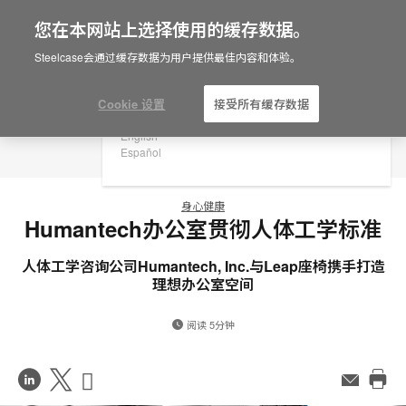
您在本网站上选择使用的缓存数据。
×
Are you in United States?
Steelcase会通过缓存数据为用户提供最佳内容和体验。
Would you like to see Products we sell in
your region?
Cookie 设置
接受所有缓存数据
Americas
English
Español
身心健康
Humantech办公室贯彻人体工学标准
人体工学咨询公司Humantech, Inc.与Leap座椅携手打造
理想办公室空间
阅读 5分钟
在
Share
Share
邮
件
打
LinkedIn
on
on