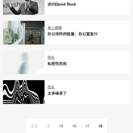
为
访问David Rock
输
液
访
诊
问
身心健康
疗
David
办公场所的能量：办公室复兴
空
Rock
间
办
设
公
隐私
计
场
私密性危机
的
所
生
的
私
态
能
密
隐私
系
量：
性
太多噪音了
统
办
危
公
机
太
室
多
复
噪
兴
首
上
15
16
17
18
音
页
一