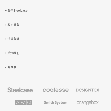
了
页
关于Steelcase
客户服务
法律条款
关注我们
咨询表
Steelcase
Coalesse
Designtex
办
高
织
公
级
品
家
办
和
AMQ
Smith
Orangebox
具
公
墙
Solutions
System
家
布
具