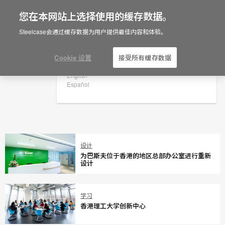
您在本网站上选择使用的缓存数据。
×
Are you in United States?
Steelcase会通过缓存数据为用户提供最佳内容和体验。
360最新消息
Would you like to see Products we sell in
your region?
Cookie 设置
接受所有缓存数据
Americas
English
Español
设计
为巴斯夫位于香港的地区总部办公室进行重新
设计
为
巴
学习
斯
香港理工大学创新中心
夫