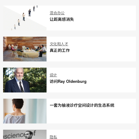
位
香
于
港
混合办公
香
理
让距离感消失
港
工
的
大
让
地
学
距
文化和人才
区
创
离
真正的工作
总
新
感
部
中
消
真
办
心
失
正
设计
公
的
访问Ray Oldenburg
室
工
进
作
访
行
问
重
一套为输液诊疗空间设计的生态系统
Ray
新
Oldenburg
设
一
计
套
隐私