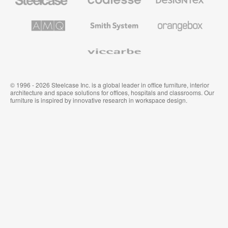
办
高
织
公
级
品
家
办
和
AMQ
Smith
Orangebox
具
公
墙
Solutions
System
家
布
具
Viccarbe
© 1996 - 2026 Steelcase Inc. is a global leader in office furniture, interior
architecture and space solutions for offices, hospitals and classrooms. Our
furniture is inspired by innovative research in workspace design.