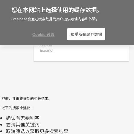
您在本网站上选择使用的缓存数据。
×
Are you in United States?
Steelcase会通过缓存数据为用户提供最佳内容和体验。
会议室日程安 排+导航
Would you like to see Products we sell in
your region?
Cookie 设置
接受所有缓存数据
筛选
Americas
English
Español
抱歉，并未查询到的相关结果。
以下为搜索小建议：
确认有无错别字
尝试其他关键词
取消筛选以获取更多搜索结果