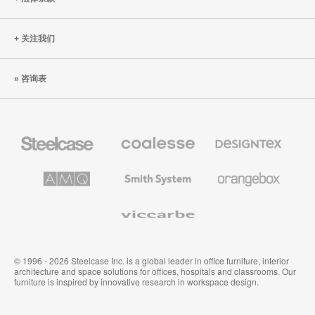
关注我们
咨询表
Steelcase
Coalesse
Designtex
办
高
织
公
级
品
家
办
和
AMQ
Smith
Orangebox
具
公
墙
Solutions
System
家
布
具
Viccarbe
© 1996 - 2026 Steelcase Inc. is a global leader in office furniture, interior
architecture and space solutions for offices, hospitals and classrooms. Our
furniture is inspired by innovative research in workspace design.