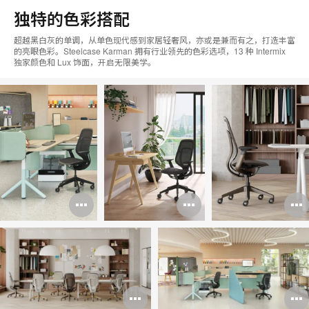
独特的色彩搭配
超越黑白灰的单调，从单色现代感到家居轻奢风，亦或是兼而有之，打造丰富
的亮眼色彩。Steelcase Karman 拥有行业领先的色彩选项，13 种 Intermix
独家颜色和 Lux 饰面，开启无限美学。
打
打
开
开
图
图
片
片
打
工
工