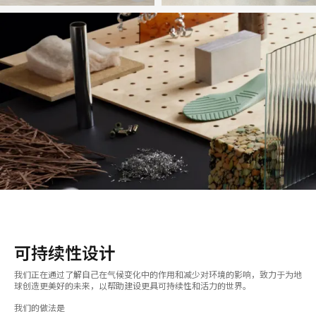
开
具
具
图
提
提
片
示
示
工
框
框
具
提
示
框
可持续性设计
我们正在通过了解自己在气候变化中的作用和减少对环境的影响，致力于为地
球创造更美好的未来，以帮助建设更具可持续性和活力的世界。
我们的做法是