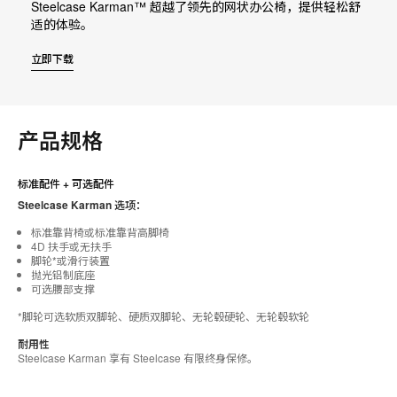
Steelcase Karman™ 超越了领先的网状办公椅，提供轻松舒
适的体验。
立即下载
产品规格
标准配件 + 可选配件
Steelcase Karman 选项：
标准靠背椅或标准靠背高脚椅
4D 扶手或无扶手
脚轮*或滑行装置
抛光铝制底座
可选腰部支撑
*脚轮可选软质双脚轮、硬质双脚轮、无轮毂硬轮、无轮毂软轮
耐用性
Steelcase Karman 享有 Steelcase 有限终身保修。