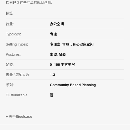
搜索包含这些产品的规划创意:
标签
行业:
办公空间
Typology:
专注
Setting Types:
专注室
,
休憩与身心健康空间
Postures:
坐姿
,
站姿
足迹:
0–100 平方英尺
容量 / 容纳人数:
1-3
系列:
Community Based Planning
Customizable
否
关于Steelcase