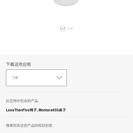
下载这项应用
下
载
下载
这
项
应
用
此应用中包含的产品:
LessThanFive椅子
,
Montara650桌子
搜索包含这些产品的规划创意: