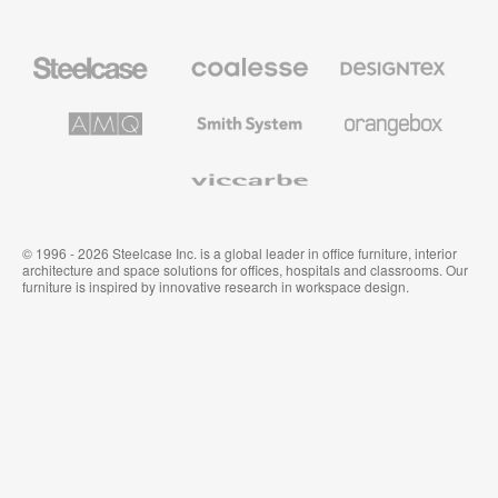
Steelcase
Coalesse
Designtex
办
高
织
公
级
品
家
办
和
AMQ
Smith
Orangebox
具
公
墙
Solutions
System
家
布
具
Viccarbe
© 1996 - 2026 Steelcase Inc. is a global leader in office furniture, interior
architecture and space solutions for offices, hospitals and classrooms. Our
furniture is inspired by innovative research in workspace design.