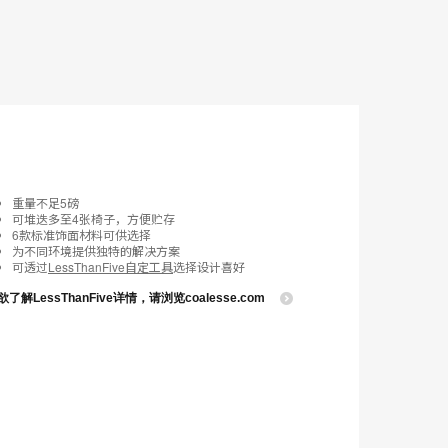
示
框
重量不足5磅
可堆迭多至4张椅子，方便贮存
6款标准饰面材料可供选择
为不同环境提供独特的解决方案
可透过
LessThanFive自定工具
选择设计喜好
欲了解LessThanFive详情，请浏览coalesse.com