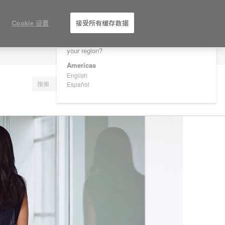
×
Are you in United States?
Cookie 设置
接受所有缓存数据
Would you like to see Products we sell in
your region?
注册
Americas
English
Español