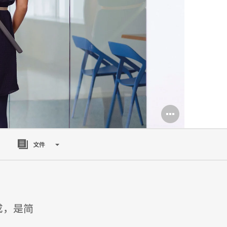
打
开
文件
图
片
工
具
制成，是简
提