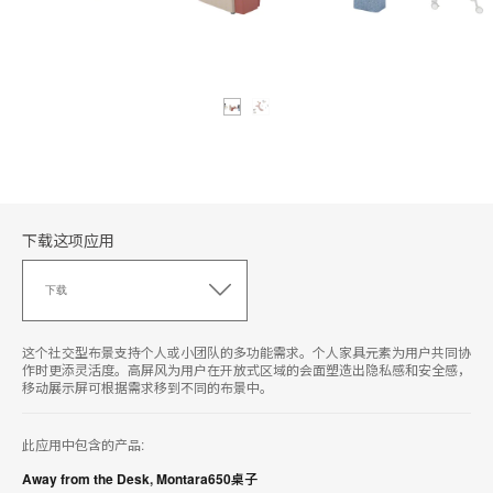
下载这项应用
下
载
下载
这
项
应
这个社交型布景支持个人或小团队的多功能需求。个人家具元素为用户共同协
用
作时更添灵活度。高屏风为用户在开放式区域的会面塑造出隐私感和安全感，
移动展示屏可根据需求移到不同的布景中。
此应用中包含的产品:
Away from the Desk
,
Montara650桌子