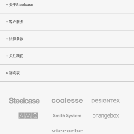
关于Steelcase
客户服务
法律条款
关注我们
咨询表
Steelcase
Coalesse
Designtex
办
高
织
公
级
品
家
办
和
AMQ
Smith
Orangebox
具
公
墙
Solutions
System
家
布
具
Viccarbe