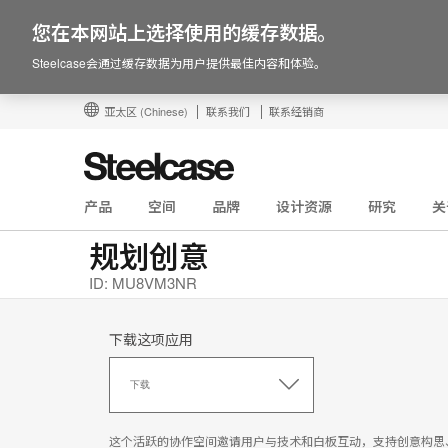
您在本网站上选择使用的缓存数据。
Steelcase会通过缓存数据为用户提供最佳内容和体验。
亚太区
(Chinese)
联系我们
联系经销商
产品
空间
品牌
设计资源
研究
关
规划创意
ID: MU8VM3NR
下载这项应用
下
载
下载
这
项
应
这个活跃的协作空间邀请用户与技术和白板互动，支持创意构思