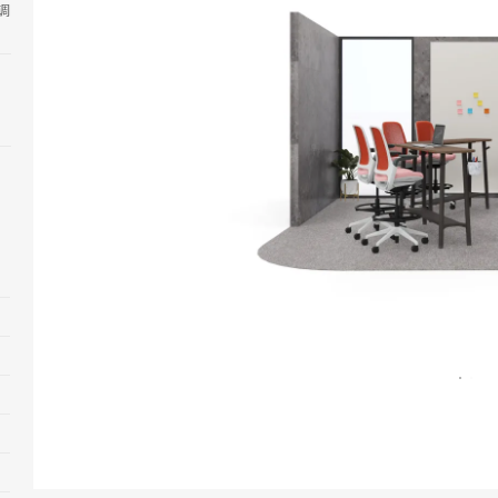
调
打
开
图
片
工