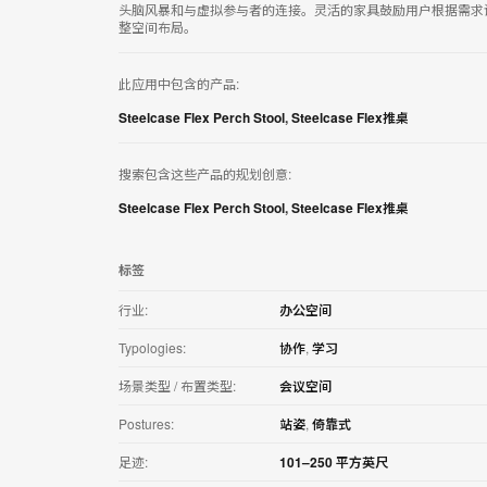
用
头脑风暴和与虚拟参与者的连接。灵活的家具鼓励用户根据需求
整空间布局。
此应用中包含的产品:
Steelcase Flex Perch Stool
,
Steelcase Flex推桌
搜索包含这些产品的规划创意:
Steelcase Flex Perch Stool
,
Steelcase Flex推桌
标签
行业:
办公空间
Typologies:
协作
,
学习
场景类型 / 布置类型:
会议空间
Postures:
站姿
,
倚靠式
足迹:
101–250 平方英尺