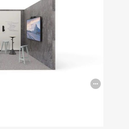
打
开
图
片
工