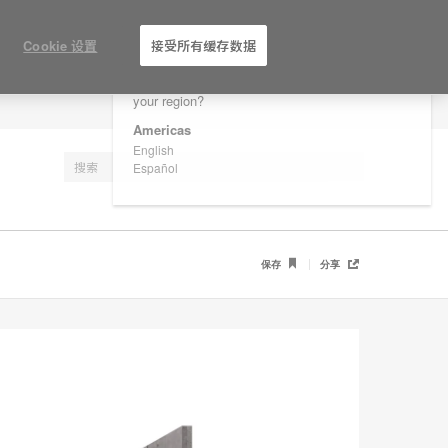
×
Are you in United States?
Cookie 设置
接受所有缓存数据
Would you like to see Products we sell in
your region?
注册
Americas
English
Español
保存
分享