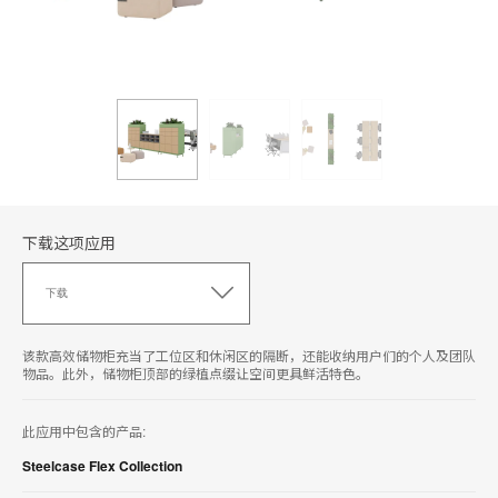
下载这项应用
下
载
下载
这
项
应
该款高效储物柜充当了工位区和休闲区的隔断，还能收纳用户们的个人及团队
用
物品。此外，储物柜顶部的绿植点缀让空间更具鲜活特色。
此应用中包含的产品:
Steelcase Flex Collection