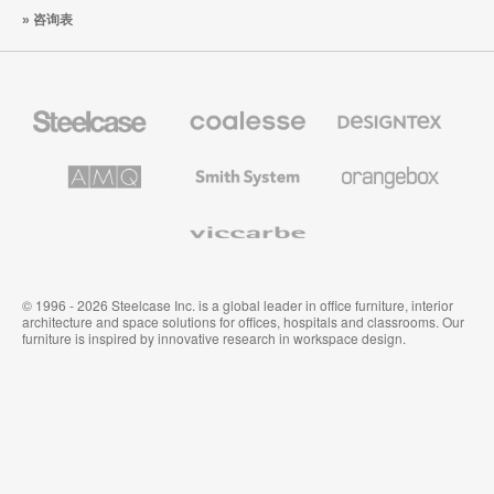
咨询表
Steelcase
Coalesse
Designtex
办
高
织
公
级
品
家
办
和
AMQ
Smith
Orangebox
具
公
墙
Solutions
System
家
布
具
Viccarbe
© 1996 - 2026 Steelcase Inc. is a global leader in office furniture, interior
architecture and space solutions for offices, hospitals and classrooms. Our
furniture is inspired by innovative research in workspace design.