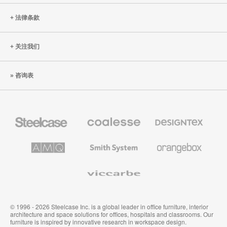
法律条款
关注我们
咨询表
Steelcase
Coalesse
Designtex
办
高
织
公
级
品
家
办
和
AMQ
Smith
Orangebox
具
公
墙
Solutions
System
家
布
具
Viccarbe
© 1996 - 2026 Steelcase Inc. is a global leader in office furniture, interior
architecture and space solutions for offices, hospitals and classrooms. Our
furniture is inspired by innovative research in workspace design.