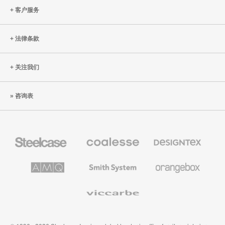
客户服务
法律条款
关注我们
咨询表
Steelcase
Coalesse
Designtex
办
高
织
公
级
品
家
办
和
AMQ
Smith
Orangebox
具
公
墙
Solutions
System
家
布
具
Viccarbe