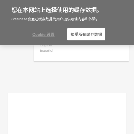
您在本网站上选择使用的缓存数据。
×
Are you in United States?
Steelcase会通过缓存数据为用户提供最佳内容和体验。
规划创意
Would you like to see Products we sell in
your region?
Cookie 设置
接受所有缓存数据
展示过滤器
Americas
English
Español