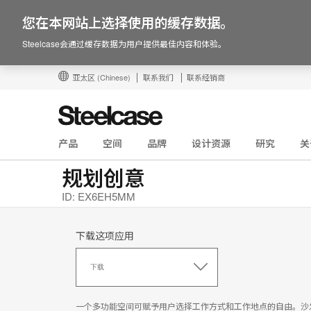
您在本网站上选择使用的缓存数据。
Steelcase会通过缓存数据为用户提供最佳内容和体验。
亚太区
(Chinese)
联系我们
联系经销商
产品
空间
品牌
设计资源
研究
关
规划创意
ID: EX6EH5MM
下载这项应用
下
载
下载
这
项
应
一个多功能空间可赋予用户选择工作方式和工作地点的自由。沙