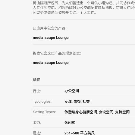
用
椅由隔断所包围，为人们营造出一个可供小组沟通、共同协作或
人专注的空间。相邻的临时办公空间配有隐私挡板，可供人们以
闲姿势或普通坐姿展开专注、个人工作。
此应用中包含的产品:
media:scape Lounge
搜索包含这些产品的规划创意:
media:scape Lounge
标签
行业:
办公空间
Typologies:
专注
,
恢復
,
社交
Setting Types:
休憩与身心健康空间
,
会议空间
,
支持空间
姿势:
休闲式
足迹:
251–500 平方英尺