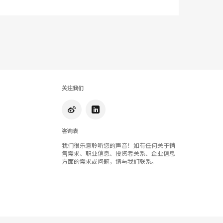
片
工
具
提
示
关注我们
框
咨询表
我们很乐意聆听您的声音！如有任何关于销
售需求、职业信息、投资者关系、企业信息
方面的需求或问题，请与我们联系。