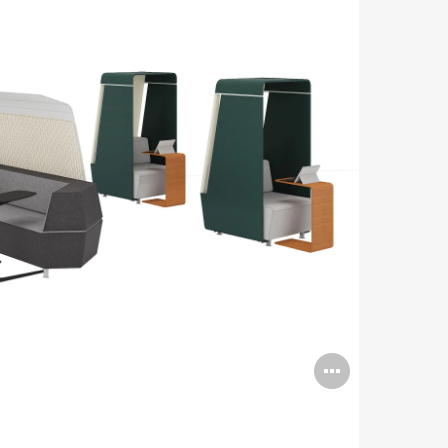
打
开
图