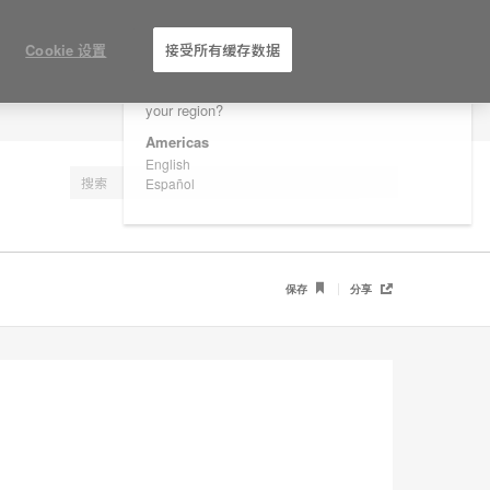
×
Are you in United States?
Cookie 设置
接受所有缓存数据
Would you like to see Products we sell in
your region?
注册
Americas
English
Español
保存
分享