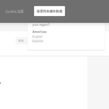
×
Are you in United States?
Cookie 设置
接受所有缓存数据
Would you like to see Products we sell in
your region?
注册
Americas
English
Español
–