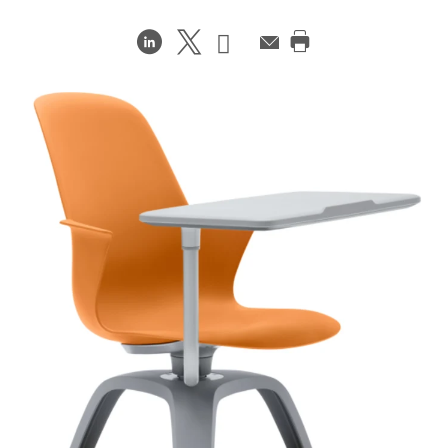
在
Share
Share
邮
件
打
LinkedIn
on
on
印
分
Weibo
Little
此
享
Red
页
Book