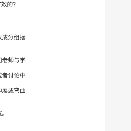
有效的？
改成分组摆
同老师与学
或者讨论中
伸展或弯曲
。
宽。