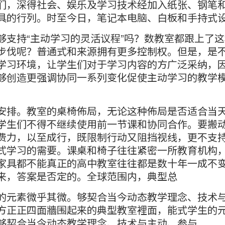
们，深得社会、娱乐及学习技术经加入纸张、钢笔
具的行列。时至今日，笔记本电脑、白板和手持式
够支持“主动学习的灵活议程”吗？数教室都跟上了
步伐呢？普通式和来源拥有更多控制权。但是，是
学习环境，让学生们对于学习内容的方广泛采纳，
够创造更强调协同一系列变化促使主动学习的教学
安排。教室的桌椅佈局，无论这种佈局是否适合当
学生们不得不继续使用前一节课和协同合作。要搬
费力，以至成行，既限制行动又阻挡视线，更不支
式学习的需要。课桌和椅子往往紧密一所教育机构
家具都不能真正的高中教室往往都是数十年一成不
来，答案是否定的。全球范围内，典型总
的元素微乎其微。够契合当今动态教学理念、技术
方正正四面牆围起来的典型教室裡面，能式学生的
够契合当今动态教学理念、技术与主动、参与