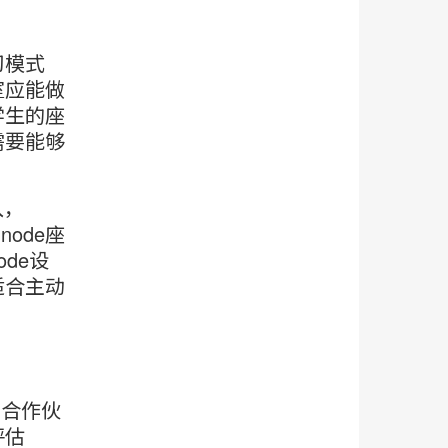
习模式
室应能做
学生的座
需要能够
入，
node座
de设
适合主动
了合作伙
评估