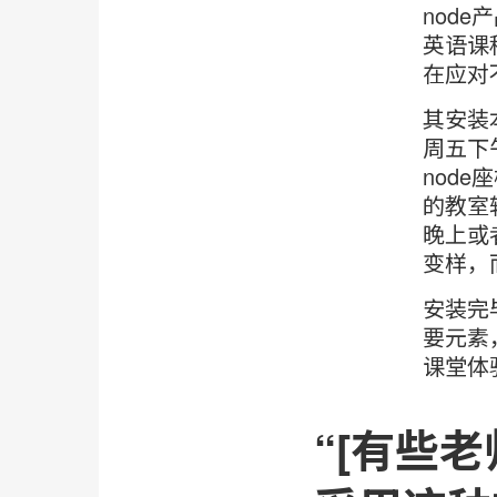
nod
英语课
在应对
其安装
周五下
nod
的教室
晚上或
变样，
安装完毕
要元素
课堂体
“[有些