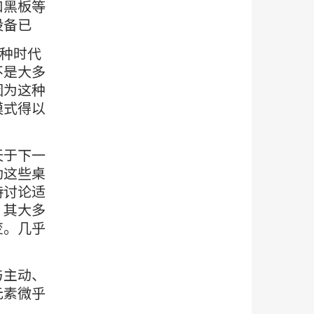
和黑板等
设备已
这种时代
不是大多
因为这种
模式得以
天于下一
动这些桌
持讨论适
，其大多
变。几乎
与主动、
元素微乎