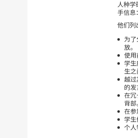
人种学
手信息
他们列
为了
放。
使用
学生
生之
越过
的发
在冗
背部
在参
学生
个人