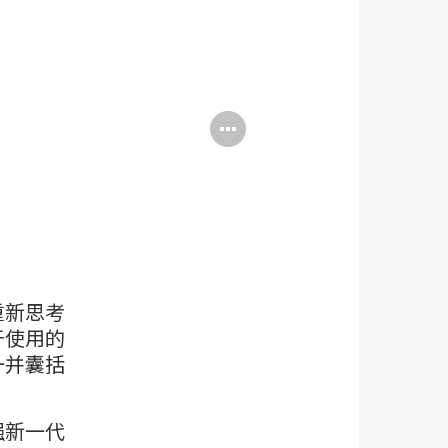
打
开
图
片
工
具
重新思考
提
于使用的
一并囊括
示
框
强新一代