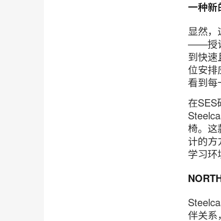
一种新
显然，
——授
到快速
位安排
看到每
在SE
Stee
椅。这
计的方
学习环
NORT
Stee
伴关系