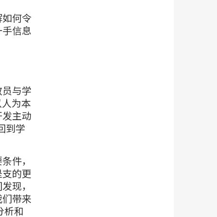
瞭解如何令
一手信息
教员与学
以人为本
开发主动
回到学
要条件，
是支的更
们发现，
我们带来
分析和