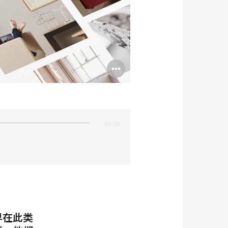
打
开
图
片
00:00
工
办
具
公
提
室
复
示
兴
框
早在此类