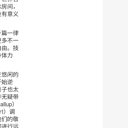
念房间，
没有意义
千篇一律
更多不一
自由。技
身体力
在悠闲的
开始逆
桌子也太
作无疑带
lup）
ort）调
他们的敬
间进行远