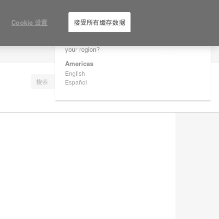
×
Are you in United States?
Cookie 设置
接受所有缓存数据
Would you like to see Products we sell in
your region?
注册
Americas
English
Español