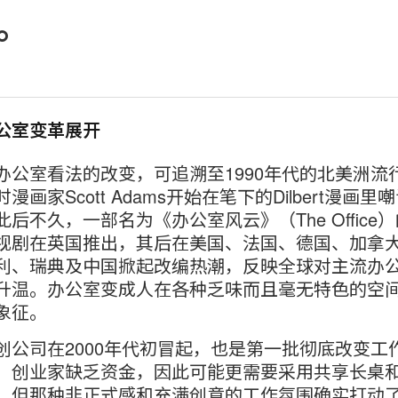
。
公室变革展开
办公室看法的改变，可追溯至1990年代的北美洲流
漫画家Scott Adams开始在笔下的Dilbert漫画里
后不久，一部名为《办公室风云》（The Office
视剧在英国推出，其后在美国、法国、德国、加拿
利、瑞典及中国掀起改编热潮，反映全球对主流办
升温。办公室变成人在各种乏味而且毫无特色的空
象征。
创公司在2000年代初冒起，也是第一批彻底改变工
。创业家缺乏资金，因此可能更需要采用共享长桌
，但那种非正式感和充满创意的工作氛围确实打动