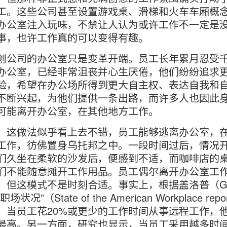
工。这些公司甚至设置游戏桌、滑梯和火车车厢概
办公室注入玩味，不禁让人认为或许工作不一定是
事，也许工作真的可以变得有趣。
创公司的办公室只是变革开端。员工长年累月忍受
办公室，已经非常沮丧并心生厌倦，他们纷纷追求
验，希望在办公场所得到更大自主权、表达自我和
不断兴起，为他们提供一条出路，而许多人也因此
可能离开办公室，在其他地方工作。
，这做法似乎看上去不错，员工能够逃离办公室，
工作，彷佛置身乌托邦之中。一段时间过后，情况
们久坐在柔软的沙发后，便感到不适，而咖啡店的
们不能随意摊开工作用品。员工偶尔离开办公室工
，但这模式不是时刻合适。事实上，根据盖洛普（Gal
场状况”（State of the American Workplace rep
，当员工花20%或更少的工作时间从事远程工作，
最高。另一方面，研究也显示，当员工采用越多时