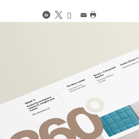
在
Share
Share
邮
件
打
LinkedIn
on
on
印
分
Weibo
Little
此
享
Red
页
Book