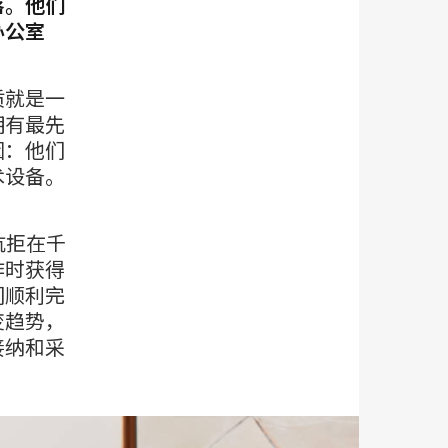
落。他们
办公室
质就是一
拥有最先
因：他们
术设备。
正抗拒在千
作时获得
们顺利完
变趋势，
接纳和采