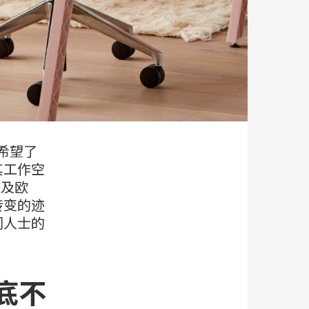
，希望了
其工作空
遍及欧
转变的迹
同人士的
底不