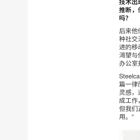
技术出
推断，
吗？
后来他
种社交
进的移
渴望与
办公室
Stee
篇一律
灵感，
成工作
但我们
用。”