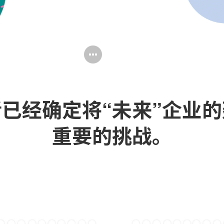
打
开
图
已经确定将“未来”企业
片
工
重要的挑战。
具
提
示
框