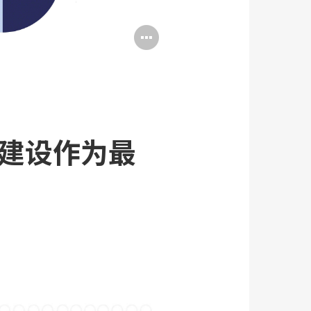
打
开
图
片
工
的建设作为最
具
提
示
框