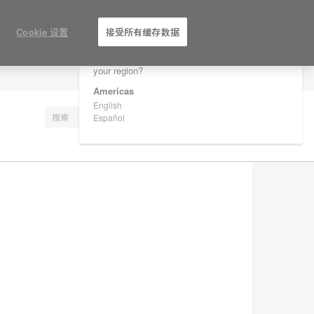
×
Are you in United States?
Cookie 设置
接受所有缓存数据
Would you like to see Products we sell in
your region?
注册
Americas
English
Español