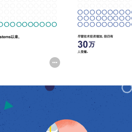
打
开
图
片
工
具
提