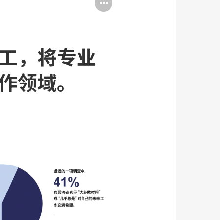
打
开
图
工，将专业
片
工
作领域。
具
提
示
框