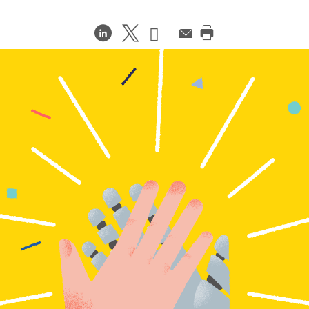
在
Share
Share
邮
件
打
LinkedIn
on
on
印
分
Weibo
Little
此
享
Red
页
Book