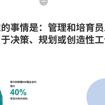
打
开
图
难的事情是：管理和培育员
片
工
用于决策、规划或创造性工
具
提
示
框