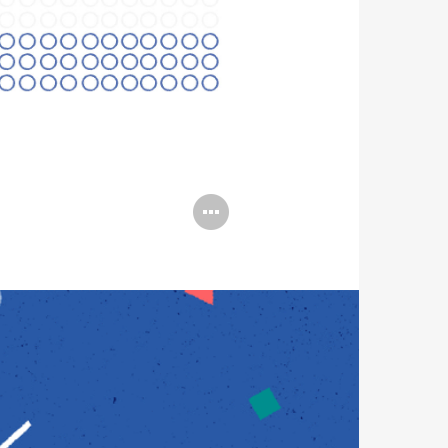
打
开
图
片
工
具
提