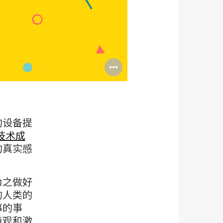
打
开
图
片
的设备提
工
技术成
的真实感
具
提
为之做好
示
的人类的
框
事的事
值观和激