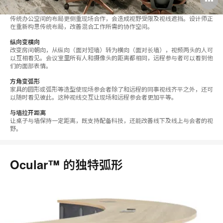
传统办公空间的布局更侧重现场合作，会造成视野受限及视线遮挡。设计师正
在重新构思传统布局，改善混合工作所需的协作空间。
纵向变横向
改变房间朝向，从纵向（面对短墙）转为横向（面对长墙），视频两头的人可
以互相看见。会议室里所有人和摄像头的距离都相同，远程参与者可以看到他
们的面部表情。
方角变弧形
家具的圆形或弧形等造型使现场参会者除了和远程的同事视线齐平之外，还可
以随时看见彼此。这种视线交互让现场和远程参会者更加平等。
与墙拉开距离
让桌子与墙保持一定距离，既支持配备科技，还能改善线下及线上与会者的视
野。
Ocular™ 的独特弧形