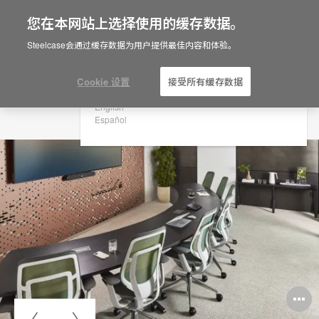
您在本网站上选择使用的缓存数据。
×
Are you in United States?
Steelcase会通过缓存数据为用户提供最佳内容和体验。
Would you like to see Products we sell in
your region?
Cookie 设置
接受所有缓存数据
Americas
English
Español