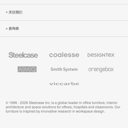
关注我们
咨询表
Steelcase
Coalesse
Designtex
办
高
织
公
级
品
家
办
和
AMQ
Smith
Orangebox
具
公
墙
Solutions
System
家
布
具
Viccarbe
© 1996 - 2026 Steelcase Inc. is a global leader in office furniture, interior
architecture and space solutions for offices, hospitals and classrooms. Our
furniture is inspired by innovative research in workspace design.