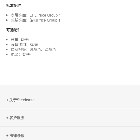
标准配件
表层饰面：LPL Price Group 1
桌腿饰面：油漆Price Group 1
可选配件
开槽: 有/无
设备洞口：有/无
隐私挡板：浅灰色、深灰色
电源：有/无
关于Steelcase
客户服务
法律条款