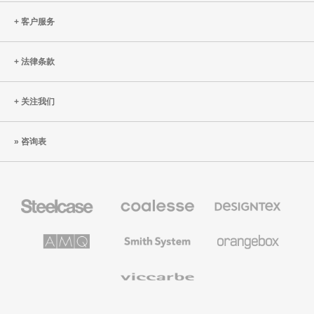
客户服务
法律条款
关注我们
咨询表
Steelcase
Coalesse
Designtex
办
高
织
公
级
品
家
办
和
AMQ
Smith
Orangebox
具
公
墙
Solutions
System
家
布
具
Viccarbe