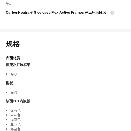
况。
CarbonNeutral® Steelcase Flex Active Frames 产品环境概况
规格
表面材质
框架及扩展框架
涂漆
搁板
涂漆
软面PET内嵌板
深灰色
中灰色
浅灰色
亚麻色
海盐色