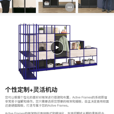
打
提
开
示
图
框
片
工
具
提
示
框
个性定制+灵活机动
您可以根据个性化的喜好对框架进行搭建和布置，Active Frames的系统原理
非常易于理解和操作。您只需要选择您想要的框架和搁板，自主决定是用软面
还是硬面围板，打造专属于您的Active Frames。
Active Frames的框架特征是网格式和模块化，支持短期或长期的重新组合，