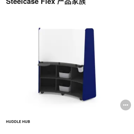
Steelcase Flex 产品家族
HUDDLE HUB