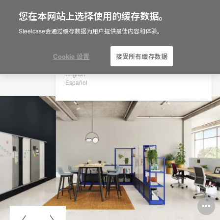
您在本网站上选择使用的缓存数据。
×
Are you in United States?
Steelcase会通过缓存数据为用户提供最佳内容和体验。
Would you like to see Products we sell in
your region?
Cookie 设置
接受所有缓存数据
Americas
English
Español