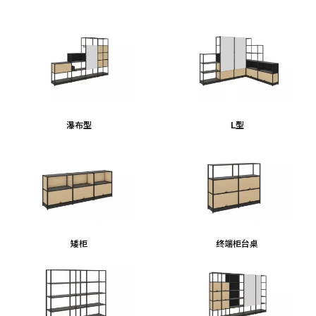
瀑布型
L型
矮柜
终端柜台桌