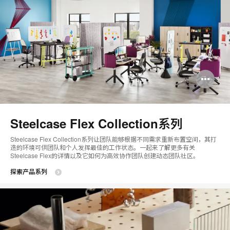
打
开
图
Steelcase Flex Collection系列
片
Steelcase Flex Collection系列让团队能够根据不同需求重新布置空间，其打
工
造的环境可供团队和个人发挥最佳的工作状态。一起来了解更多有关
Steelcase Flex的详情以及它如何为高效协作团队创建动态团队社区。
具
探索产品系列
提
示
框