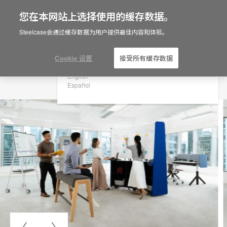
您在本网站上选择使用的缓存数据。
×
Are you in United States?
Steelcase会通过缓存数据为用户提供最佳内容和体验。
Would you like to see Products we sell in
your region?
Cookie 设置
接受所有缓存数据
Americas
English
Español