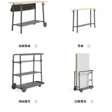
站高推桌
窄桌
收纳推车
白板推车