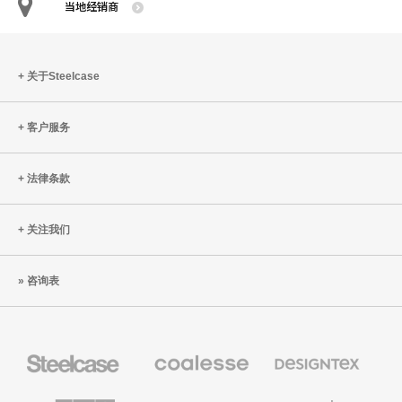
当地经销商
关于Steelcase
客户服务
法律条款
关注我们
咨询表
Steelcase
Coalesse
Designtex
办
高
织
公
级
品
家
办
和
AMQ
Smith
Orangebox