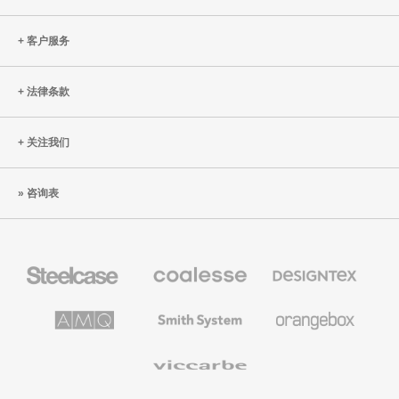
客户服务
法律条款
关注我们
咨询表
Steelcase
Coalesse
Designtex
办
高
织
公
级
品
家
办
和
AMQ
Smith
Orangebox
具
公
墙
Solutions
System
家
布
具
Viccarbe