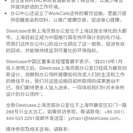
会议室和HVAC系统管道都安装了隔音板，以减少噪音
并提供舒适的工作环境。
办公中心还设立了WorkCafe这样的餐饮设施，里面只提
供低糖食品和饮料，以推广健康饮食，促进身心健康。
Steelcase全新上海灵感办公室位于上海这座全球化的大都
市。上海目前正成为中国推行其宏伟环保计划的先行站，
而我们这所办公中心的设计也顺应了这一趋势，促进有效
的回收，并能够持续监测可量化的环保指标。
Steelcase中国区董事总经理雷震宇表示，“自2019年1月
投入使用之后，Steelcase上海灵感办公室已经成为展现创
新设计、洞察和办公场所健康如何改变人们的生活和工作
的绝佳平台。我们对这座设施目前所取得的成果激动不
已，我们期待更多人加入进来，一同体验我们针对未来所
设计的办公场所”。
全新Steelcase上海灵感办公室位于上海市静安区石门一路
288号兴业太古汇。如需到访参观，敬请致电：+86 (001)
404 523 2201或邮件发送至：yzhao1@steelcase.com。
媒体参观及相关咨询，请联系：