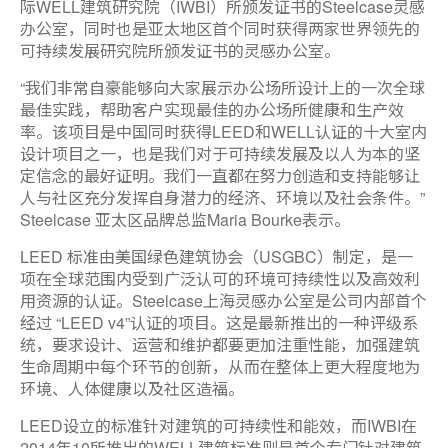
际WELL建筑研究院（IWBI）所颁发证书的Steelcase灵感
办公室，同时也是亚太地区首个同时获得两家世界领先的
可持续发展研究院所颁发证书的灵感办公室。
“我们非常自豪能够向大家展示办公场所设计上的一次全球
最佳实践，帮助客户实现最佳的办公场所健康和生产效
率。该项目是中国同时获得LEED和WELL认证的十大室内
设计项目之一，也是我们对于可持续发展及以人为本的坚
定信念的最好证明。我们一直都在努力创造和支持能够让
人与社区充分发挥自身潜力的经济、环境以及社会条件。”
Steelcase 亚太区品牌总监Maria Bourke表示。
LEED 标准由美国绿色建筑协会（USGBC）制定，是一
项在全球范围内受到广泛认可的环境可持续性以及高效利
用资源的认证。Steelcase上海灵感办公室是公司内部首个
经过 “LEED v4”认证的项目。这是最新推出的一种评级系
统，要求设计、运营和维护都要更加注重性能，加强建筑
生命周期中每个环节的创新，从而在整体上更大程度地为
环境、人体健康以及社区造福。
LEED设立的标准针对建筑的可持续性和能效，而IWBI在
2014年10所推出的WELL建筑标准则是首个专门针对建筑