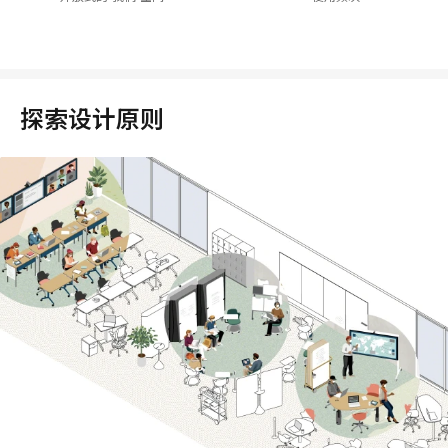
探索设计原则
浏
览
此
图
库，
从
实
践
应
用
中
探
索
各
大
设
计