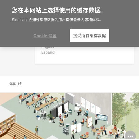
您在本网站上选择使用的缓存数据。
×
Are you in United States?
Steelcase会通过缓存数据为用户提供最佳内容和体验。
学海新启航: 主动学习教室
Would you like to see Products we sell in
your region?
Cookie 设置
接受所有缓存数据
Americas
English
Español
分享