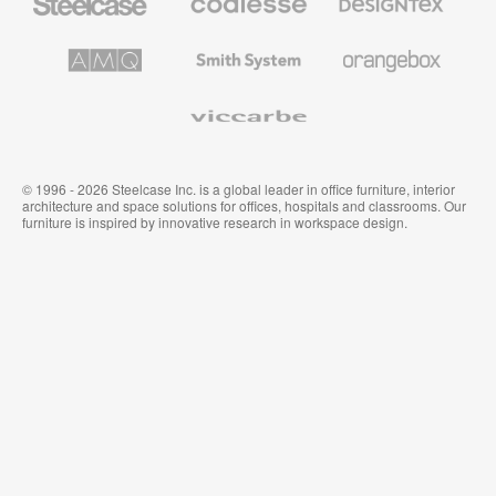
办
高
织
公
级
品
家
办
和
AMQ
Smith
Orangebox
具
公
墙
Solutions
System
家
布
具
Viccarbe
© 1996 - 2026 Steelcase Inc. is a global leader in office furniture, interior
architecture and space solutions for offices, hospitals and classrooms. Our
furniture is inspired by innovative research in workspace design.