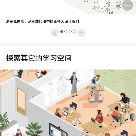
原
打
则。
开
浏览此图库，从实践应用中探索各大设计原则。
图
1
2
3
4
片
工
具
探索其它的学习空间
提
示
框