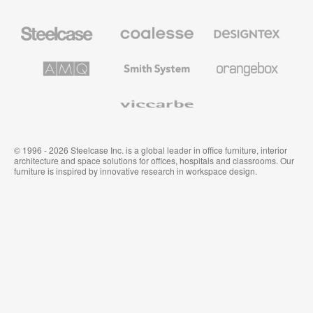
Steelcase
Coalesse
Designtex
办
高
织
公
级
品
家
办
和
AMQ
Smith
Orangebox
具
公
墙
Solutions
System
家
布
具
Viccarbe
© 1996 - 2026 Steelcase Inc. is a global leader in office furniture, interior
architecture and space solutions for offices, hospitals and classrooms. Our
furniture is inspired by innovative research in workspace design.