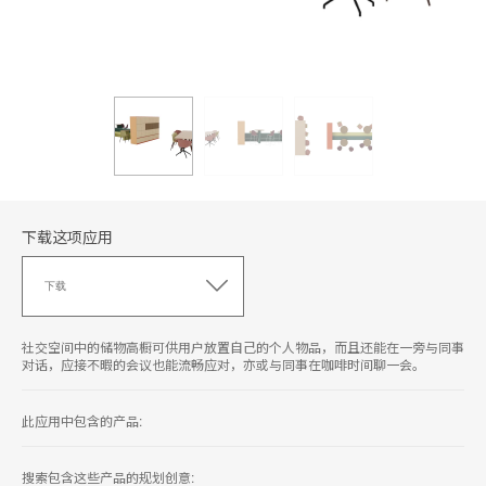
下载这项应用
下
载
下载
这
项
应
社交空间中的储物高橱可供用户放置自己的个人物品，而且还能在一旁与同事
用
对话，应接不暇的会议也能流畅应对，亦或与同事在咖啡时间聊一会。
此应用中包含的产品:
搜索包含这些产品的规划创意: