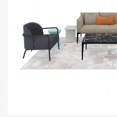
打
开
图
片
工