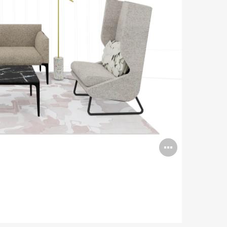
打
开
图
片
工