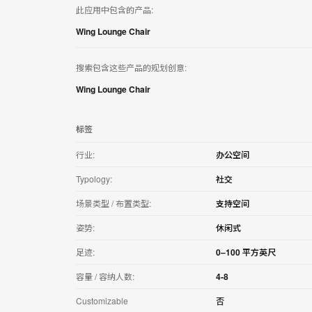
用
此应用中包含的产品:
Wing Lounge Chair
搜索包含这些产品的规划创意:
Wing Lounge Chair
标签
行业:
办公空间
Typology:
社交
场景类型 / 布置类型:
支持空间
姿势:
休闲式
足迹:
0–100 平方英尺
容量 / 容纳人数:
4-8
Customizable
否