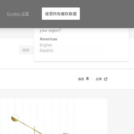
×
Are you in United States?
Cookie 设置
接受所有缓存数据
Would you like to see Products we sell in
your region?
注册
Americas
English
Español
保存
分享