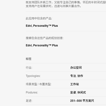
用
既支持团队并肩工作，又能专注自己的事情。邻近的半封闭式座
支持用户在有需求时，迅速与同事开展合作。
此应用中包含的产品:
Edvi
,
Personality™ Plus
搜索包含这些产品的规划创意:
Edvi
,
Personality™ Plus
标签
行业:
办公空间
Typologies:
专注
,
协作
场景类型 / 布置类型:
工作站
Postures:
坐姿
,
休闲式
足迹:
251–500 平方英尺