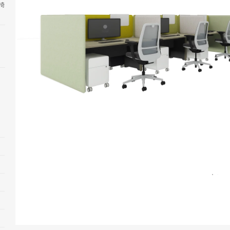
椅
打
开
图
片
工