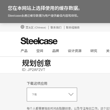
您在本网站上选择使用的缓存数据。
Steelcase会通过缓存数据为用户提供最佳内容和体验。
亚太区
(Chinese)
联系我们
联系经销商
产品
空间
品牌
设计资源
研究
关
规划创意
ID: JP2AF2VT
下载这项应用
下
载
下载
这
项
应
每个人都需要独处时间去酝酿创意，以及专注每日工作。这个区