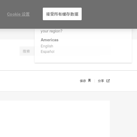
×
Are you in United States?
Cookie 设置
接受所有缓存数据
Would you like to see Products we sell in
your region?
注册
Americas
English
Español
保存
分享