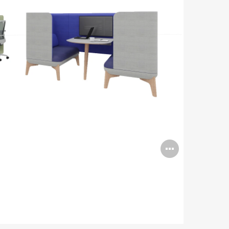
打
开
图
片
工