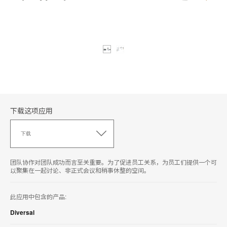
下载这项应用
下
载
下载
这
项
应
团队协作对团队成功而言至关重要。为了促进员工关系，为员工们提供一个可
用
以聚集在一起讨论、非正式会议和稍事休整的空间。
此应用中包含的产品:
Diversal