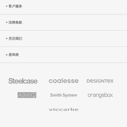
客户服务
法律条款
关注我们
咨询表
Steelcase
Coalesse
Designtex
办
高
织
公
级
品
家
办
和
AMQ
Smith
Orangebox
具
公
墙
Solutions
System
家
布
具
Viccarbe