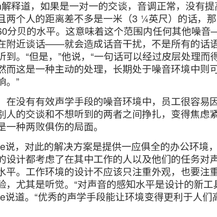
isch解释道，如果是一对一的交谈，音调正常，没有提
且两个人的距离差不多是一米（3 ¼英尺）的话，
60分贝的水平。这意味着这个范围内任何其他噪音
在附近谈话——就会造成话音干扰，不是所有的话
听到。“但是，”他说，“一句话可以经过皮层处理而
然而这是一种主动的处理，长期处于噪音环境中则
响。”
，在没有有效声学手段的噪音环境中，员工很容易
别人的交谈和不想听到的两者之间挣扎，变得焦虑
是一种两败俱伤的局面。
asure说，对此的解决方案是提供一应俱全的办公环境
的设计都考虑了在其中工作的人以及他们的任务对
水平。工作环境的设计不应该只注重外观，也要注
验，尤其是听觉。“对声音的感知水平是设计的新工
asure说道。“优秀的声学手段能让环境变得更利于人们