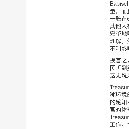
Bab
量，而
一般在
其他人
完整地
理解。
不利影
换言之
图听到
这无疑
Tre
种环境
的感知
官的体
Tre
工作。”