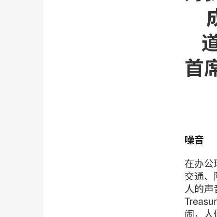
道
首
噪音
在办公
交通、
人的声音
Tre
闹，人