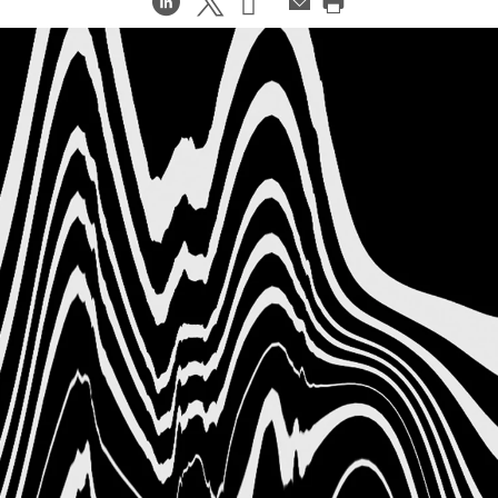
在
Share
Share
邮
件
打
LinkedIn
on
on
印
分
Weibo
Little
此
享
Red
页
Book