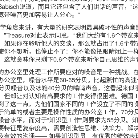
Babisch说道，而且它还包含了人们讲话的声音，“
宽带噪音更加容易让人分心。”
知学角度来讲，有大量的研究表明最具破坏性的声音
”Treasure对此表示同意。“我们大约有1.6个带
。如果你在聆听他人的交谈，那么就占用了1.6个带
使你不想听，也停止不了：你不能像把眼睛闭上一
。这就意味你只剩下0.6个带宽来听你自己思维的声
的办公室里处理工作所要应对的噪音是一种挑战。
办公室里，噪音水平是60-65分贝。比起繁忙的高
5分贝噪音以及冰箱40分贝的嗡鸣声音，这看起来似
，但却让对认知有高要求的工作变得很困难。德国
到了这一点，为他们国家不同的工作设立了不同的
于简单的或者主要是操作性质的办公室工作，70分
噪音水平，而对于“知识型工作”则要求为55分贝。
要特征是复杂度高，需要创造性思维、决策力、解
及有效的沟通—— 如果知识型员工有优秀的绩效表