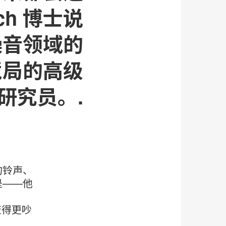
sch 博士说
境噪音领域的
境局的高级
研究员。.
的铃声、
是——他
变得更吵