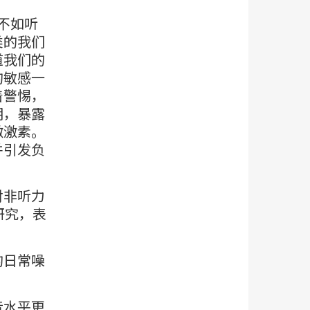
并不如听
类的我们
道我们的
的敏感一
着警惕，
明，暴露
激激素。
并引发负
对非听力
研究，表
的日常噪
音水平更