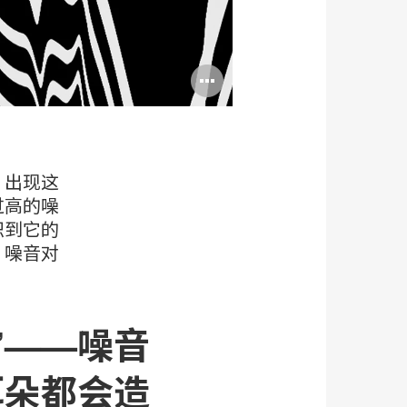
打
开
图
片
，出现这
工
过高的噪
识到它的
具
，噪音对
提
示
”——噪音
框
耳朵都会造