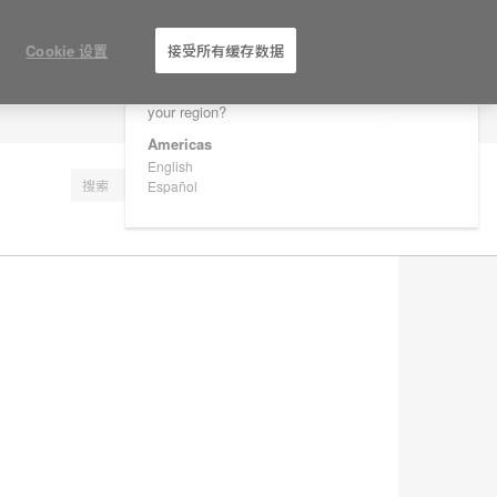
×
Are you in United States?
Cookie 设置
接受所有缓存数据
Would you like to see Products we sell in
your region?
注册
Americas
English
Español