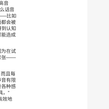
高音
那么话音
——比如
语都会被
得到认知
可能造成
因为在试
紧张——
，而且每
声音有限
重各种感
具，”
高效地