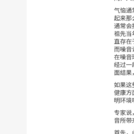
气恼通
起来那
通常会
祖先当
直存在
而噪音
在噪音
经过一
面结果
如果这
健康方
明环境
专家说
音所带
首先，