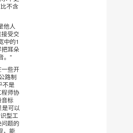
这比不含
是他人
宽来接受交
宽中的1
样把耳朵
音。”
在一些开
速公路制
乎不是
工程师协
噪音标
贝是可以
知识型工
决问题的
现，能