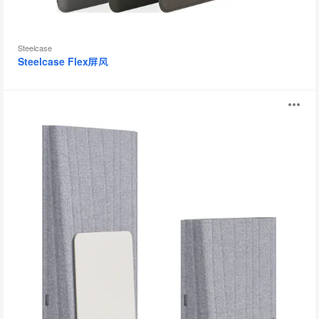
Steelcase
Steelcase Flex屏风
Steelcase
打
Flex
隔
开
音
屏
图
风
片
工
具