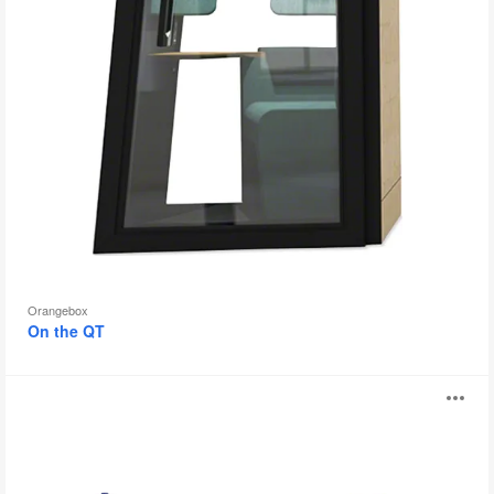
工
具
提
示
框
Orangebox
On the QT
Steelcase
打
Flex
Huddle
开
Hub