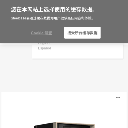
您在本网站上选择使用的缓存数据。
×
Are you in United States?
Steelcase会通过缓存数据为用户提供最佳内容和体验。
办公室隔断
Would you like to see Products we sell in
your region?
Cookie 设置
接受所有缓存数据
筛选
Americas
English
Español
Be
打
my
guest®
开