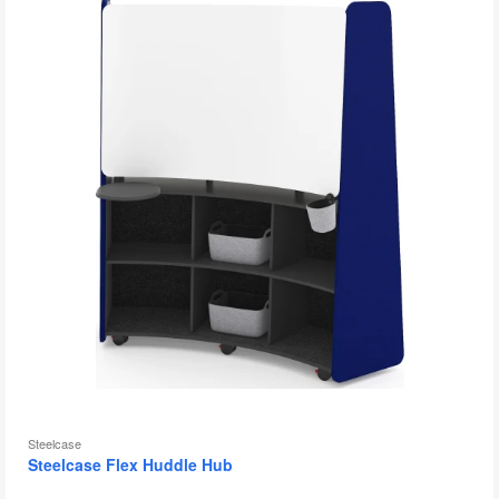
图
片
工
具
提
示
框
Steelcase
Steelcase Flex Huddle Hub