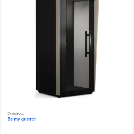
图
片
工
具
提
示
框
Orangebox
Be my guest®
Air³