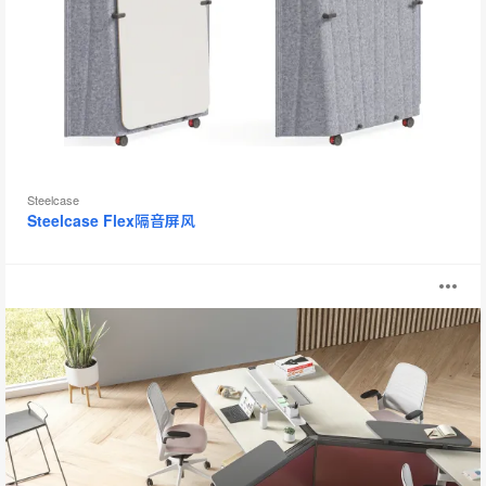
提
示
框
Steelcase
Steelcase Flex隔音屏风
Diversal
打
开
图
片