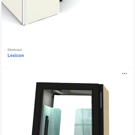
示
框
Steelcase
Lexicon
On
打
the
QT
开
图
片