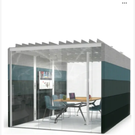
打
开
图
片
工
具
提
示
框