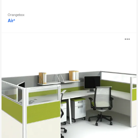
Orangebox
Air³
Lexicon
打
开
图
片
工
具
提