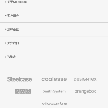
关于Steelcase
客户服务
法律条款
关注我们
咨询表
Steelcase
Coalesse
Designtex
办
高
织
公
级
品
家
办
和
AMQ
Smith
Orangebox
具
公
墙
Solutions
System
家
布
具
Viccarbe