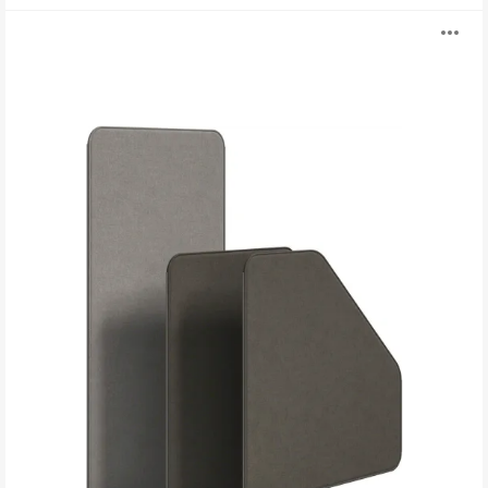
Steelcase
打
Flex
屏
开
风
图
片
工
具
提
示
框