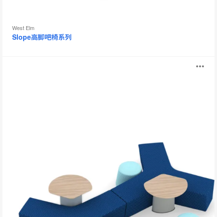
West Elm
Slope高脚吧椅系列
Away
打
from
the
开
Desk
图
片
工
具
提