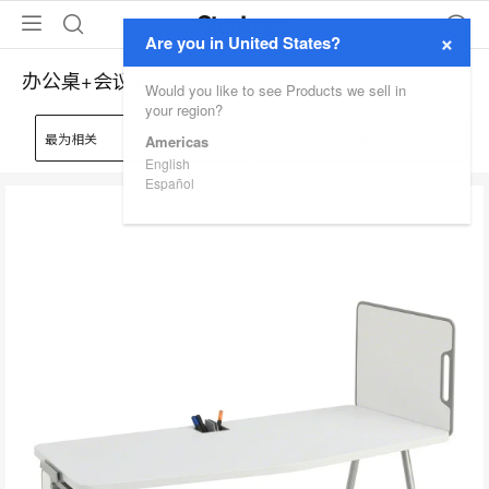
×
Are you in United States?
办公桌+会议桌
Would you like to see Products we sell in
your region?
筛选
Americas
English
Español
Verb
打
开
图
片
工