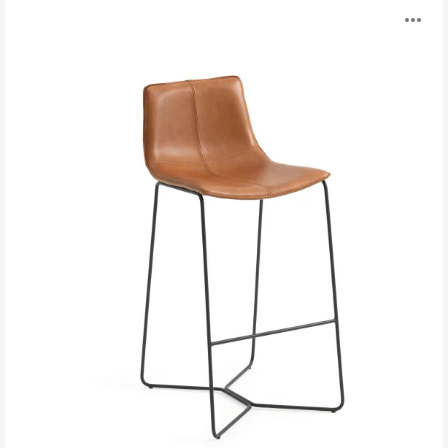
Slope
打
高
脚
开
吧
椅
图
系
列
片
工
具
提
示
框