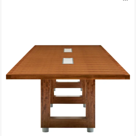
打
开
图
片
工
具
提
示
框