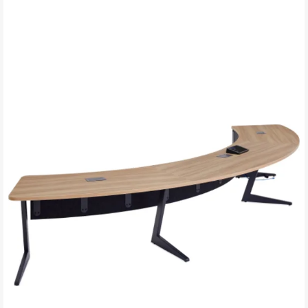
开
图
片
工
具
提
示
框