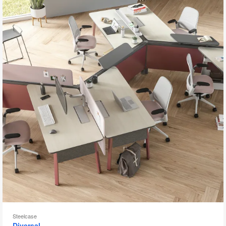
开
图
片
工
具
提
示
框
Steelcase
Diversal