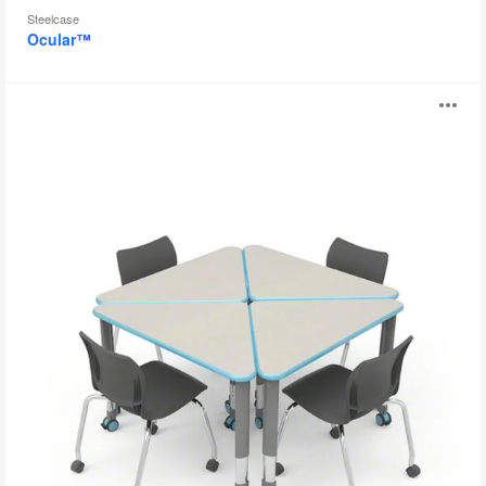
Steelcase
Ocular™
Interchange
打
开
图
片
工
具
提