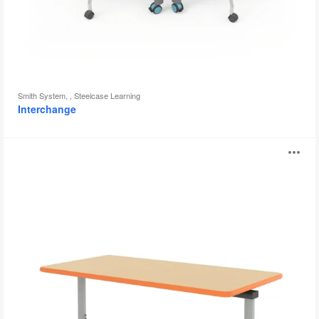
示
框
Smith System, , Steelcase Learning
Interchange
Elemental
打
开
图
片
工