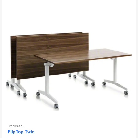
图
片
工
具
提
示
框
Steelcase
FlipTop Twin