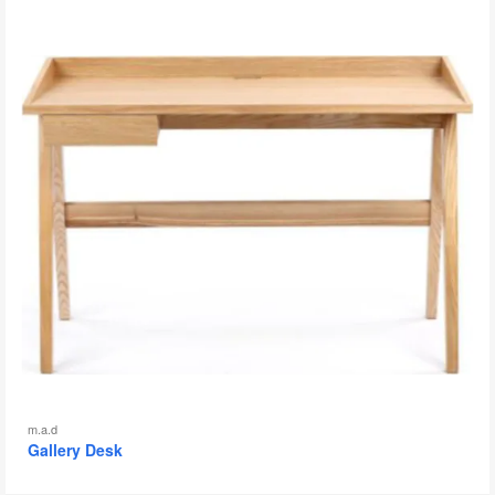
图
片
工
具
提
示
框
m.a.d
Gallery Desk