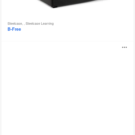
Steelcase, , Steelcase Learning
B-Free
Potrero415
打
开
图
片
工
具