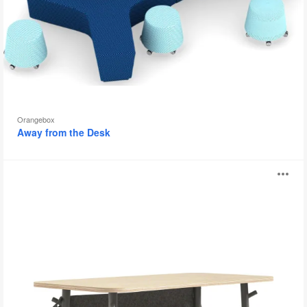
示
框
Orangebox
Away from the Desk
Steelcase
打
Flex
推
开
桌
图
片