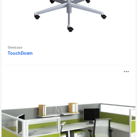
示
框
Steelcase
TouchDown
Lexicon
打
开
图
片
工