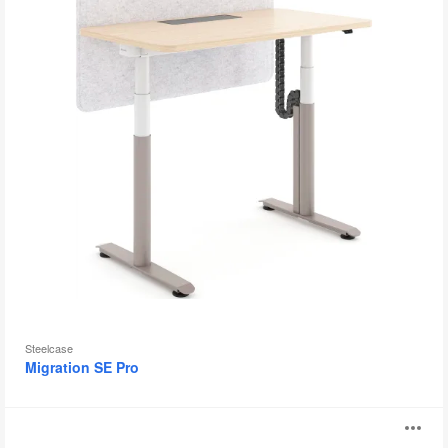
片
工
具
提
示
框
Steelcase
Migration SE Pro
Ocular™
打