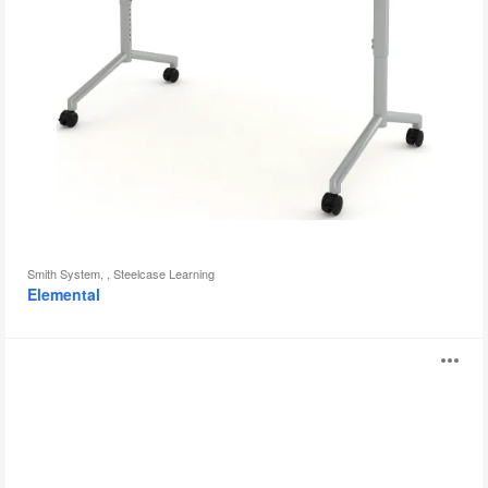
具
提
示
框
Smith System, , Steelcase Learning
Elemental
Turnstone
打
Campfire
Big
开
Table
图