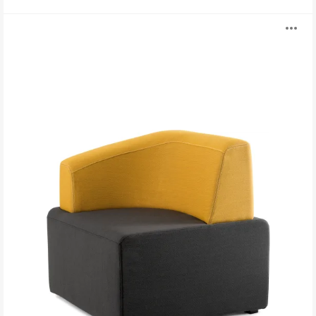
B-
打
Free
开
图
片
工
具
提
示
框