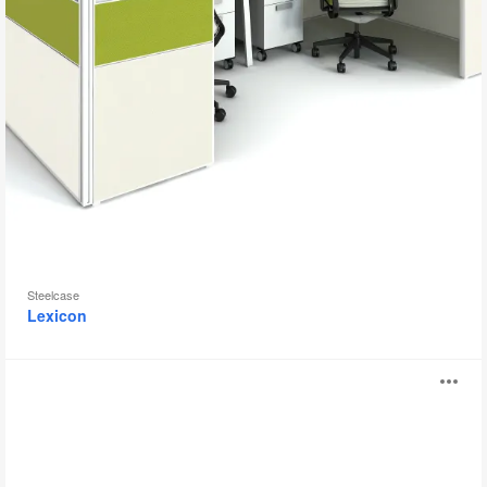
具
提
示
框
Steelcase
Lexicon
Gallery
打
Desk
开