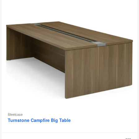
片
工
具
提
示
框
Steelcase
Turnstone Campfire Big Table
Convene