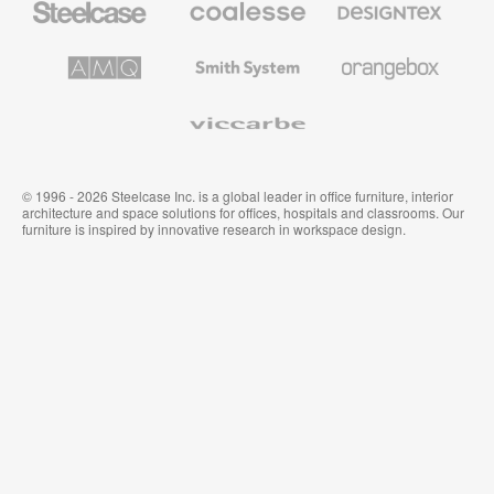
办
高
织
公
级
品
家
办
和
AMQ
Smith
Orangebox
具
公
墙
Solutions
System
家
布
具
Viccarbe
© 1996 - 2026 Steelcase Inc. is a global leader in office furniture, interior
architecture and space solutions for offices, hospitals and classrooms. Our
furniture is inspired by innovative research in workspace design.