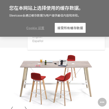
您在本网站上选择使用的缓存数据。
×
Are you in United States?
Steelcase会通过缓存数据为用户提供最佳内容和体验。
Would you like to see Products we sell in
your region?
Cookie 设置
接受所有缓存数据
Americas
English
Español