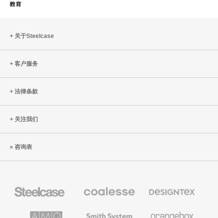
教育
关于Steelcase
客户服务
法律条款
关注我们
咨询表
Steelcase
Coalesse
Designtex
办
高
织
公
级
品
家
办
和
AMQ
Smith
Orangebox
具
公
墙
Solutions
System