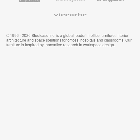
家
布
具
Viccarbe
© 1996 - 2026 Steelcase Inc. is a global leader in office furniture, interior
architecture and space solutions for offices, hospitals and classrooms. Our
furniture is inspired by innovative research in workspace design.