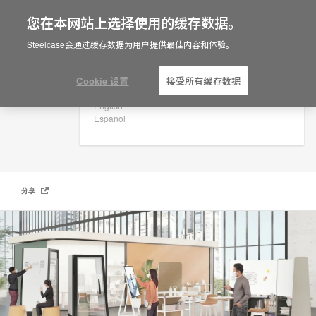
您在本网站上选择使用的缓存数据。
×
Are you in United States?
Steelcase会通过缓存数据为用户提供最佳内容和体验。
规划概念
Would you like to see Products we sell in
your region?
Cookie 设置
接受所有缓存数据
Americas
English
Español
分享