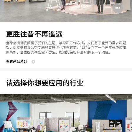
打
开
图
更胜往昔不再遥远
片
全球疫情彻底颠覆了我们的生活、学习和工作方式。人们有了全新的需求和期
工
望，对楼栋和办公空间的既有思维也正在转变。我们设立了一个创意先锋应用
图书馆，涵盖四大基础空间类型，帮助您轻松开启您的下一个项目。
具
查看产品系列
提
示
请选择你想要应用的行业
框