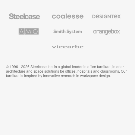
Steelcase
Coalesse
Designtex
办
高
织
公
级
品
家
办
和
AMQ
Smith
Orangebox
具
公
墙
Solutions
System
家
布
具
Viccarbe
© 1996 - 2026 Steelcase Inc. is a global leader in office furniture, interior
architecture and space solutions for offices, hospitals and classrooms. Our
furniture is inspired by innovative research in workspace design.