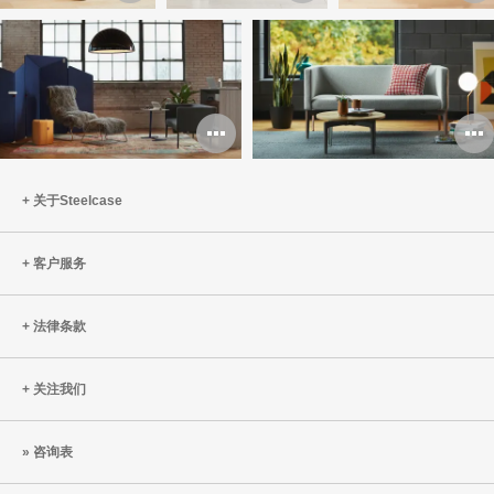
开
开
图
图
片
片
打
工
工
开
具
具
图
关于Steelcase
提
提
片
示
示
客户服务
工
框
框
具
法律条款
提
关注我们
示
框
咨询表