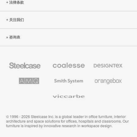
法律条款
关注我们
咨询表
Steelcase
Coalesse
Designtex
办
高
织
公
级
品
家
办
和
AMQ
Smith
Orangebox
具
公
墙
Solutions
System
家
布
具
Viccarbe
© 1996 - 2026 Steelcase Inc. is a global leader in office furniture, interior
architecture and space solutions for offices, hospitals and classrooms. Our
furniture is inspired by innovative research in workspace design.