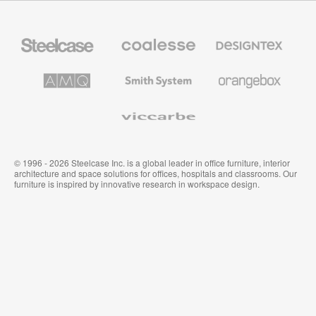
Steelcase
Coalesse
Designtex
办
高
织
公
级
品
家
办
和
AMQ
Smith
Orangebox
具
公
墙
Solutions
System
家
布
具
Viccarbe
© 1996 - 2026 Steelcase Inc. is a global leader in office furniture, interior
architecture and space solutions for offices, hospitals and classrooms. Our
furniture is inspired by innovative research in workspace design.