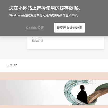
您在本网站上选择使用的缓存数据。
×
Are you in United States?
Steelcase会通过缓存数据为用户提供最佳内容和体验。
《Work Better》杂志: 设计更好未来
Would you like to see Products we sell in
your region?
Cookie 设置
接受所有缓存数据
Americas
English
Español
分享