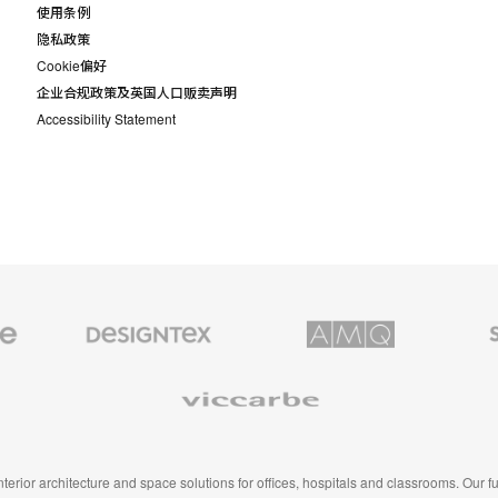
使用条例
隐私政策
Cookie偏好
企业合规政策及英国人口贩卖声明
Accessibility Statement
Designtex
AMQ
Smith
织
Solutions
System
品
和
Viccarbe
墙
布
 interior architecture and space solutions for offices, hospitals and classrooms. Our 