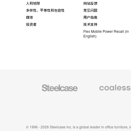
人和地球
网站反馈
多样性、平等性和包容性
常见问题
媒体
用户指南
投资者
技术支持
Flex Mobile Power Recall (in
English)
Steelcase
Coalesse
办
高
公
级
家
办
具
公
家
具
© 1996 - 2026 Steelcase Inc. is a global leader in office furniture,