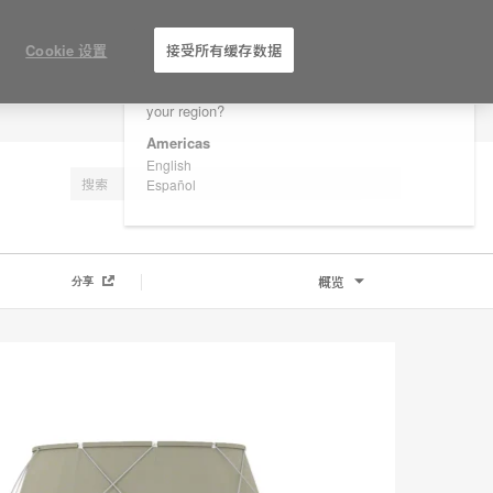
×
Are you in United States?
Cookie 设置
接受所有缓存数据
Would you like to see Products we sell in
your region?
注册
Americas
English
Español
概览
分享