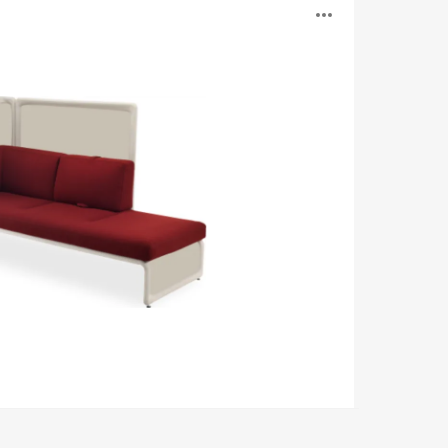
工
打
具
开
提
示
图
框
片
工
具
提
示
框