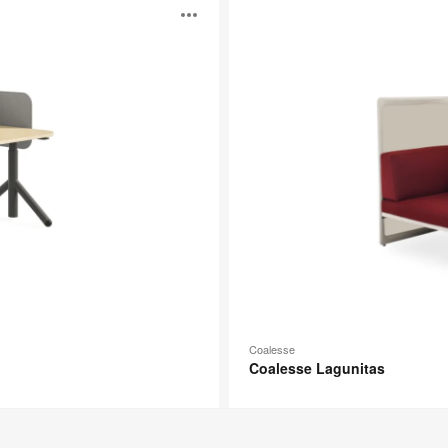
Coalesse
打
Lagunitas
开
图
片
工
具
提
Coalesse
Coalesse Lagunitas
示
框