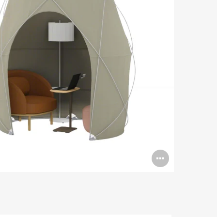
打
开
图
片