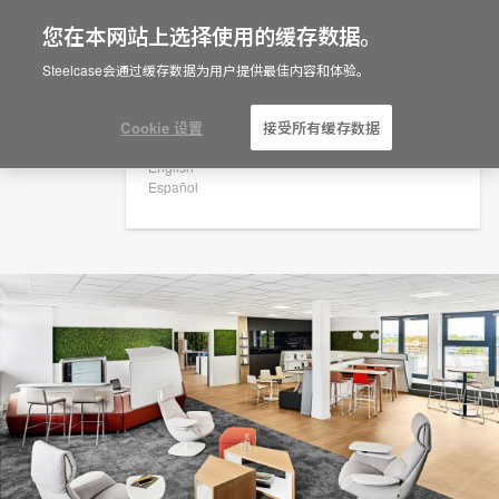
您在本网站上选择使用的缓存数据。
×
Are you in United States?
Steelcase会通过缓存数据为用户提供最佳内容和体验。
法国斯特拉斯堡
Would you like to see Products we sell in
your region?
Cookie 设置
接受所有缓存数据
Americas
English
Español