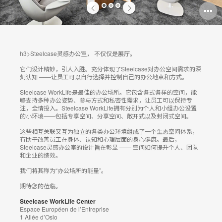
打
1
2
3
开
图
h3>Steelcase灵感办公室， 不仅仅是展厅。
片
它们设计精妙，引人入胜。充分体现了Steelcase对办公空间需求的深
工
刻认知 ——让员工可以自行选择并控制自己的办公地点和方式。
Steelcase WorkLife是最佳的办公场所。它包含各式各样的空间，能
具
够支持多种办公姿势、参与方式和私密性需求，让员工可以保持专
注，全情投入。Steelcase WorkLife拥有分别为个人和小组办公设置
提
的小环境——包括专享空间、分享空间、敞开式以及封闭式空间。
示
这些相互关联又互为独立的各类办公环境组成了一个生态空间体系，
有助于改善员工在身体、认知和心理层面的身心健康。最后，
框
Steelcase灵感办公室的设计旨在彰显 —— 空间如何提升个人、团队
和企业的绩效。
我们将其称为“办公场所的能量”。
期待您的莅临。
Steelcase WorkLife Center
Espace Européen de l’Entreprise
1 Allée d’Oslo