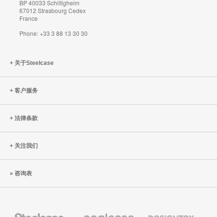
BP 40033 Schiltigheim
67012 Strasbourg Cedex
France
Phone: +33 3 88 13 30 30
关于Steelcase
客户服务
法律条款
关注我们
咨询表
Steelcase
Coalesse
Designtex