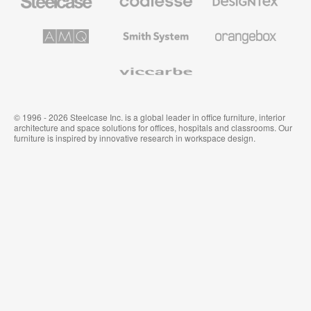
办
高
织
公
级
品
家
办
和
AMQ
Smith
Orangebox
具
公
墙
Solutions
System
家
布
具
Viccarbe
© 1996 - 2026 Steelcase Inc. is a global leader in office furniture, interior
architecture and space solutions for offices, hospitals and classrooms. Our
furniture is inspired by innovative research in workspace design.