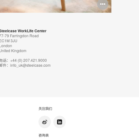
打
开
图
Steelcase WorkLife Center
片
77-79 Farringdon Road
EC1M 3JU
工
London
United Kingdom
具
电话：+44 (0) 207.421.9000
邮件：info_uk@steelcase.com
提
示
框
关注我们
咨询表