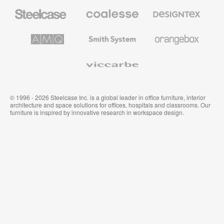
Steelcase
Coalesse
Designtex
办
高
织
公
级
品
家
办
和
AMQ
Smith
Orangebox
具
公
墙
Solutions
System
家
布
具
Viccarbe
© 1996 - 2026 Steelcase Inc. is a global leader in office furniture, interior
architecture and space solutions for offices, hospitals and classrooms. Our
furniture is inspired by innovative research in workspace design.