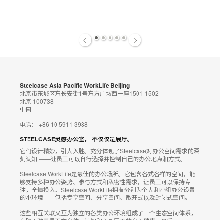
图
片
工
1
2
3
4
5
具
提
示
Steelcase Asia Pacific WorkLife Beijing
北京市东城区东长安街1号东方广场西一座1501-1502
北京 100738
框
中国
电话： +86 10 5911 3988
STEELCASE灵感办公室， 不仅仅是展厅。
它们设计精妙，引人入胜。充分体现了Steelcase对办公空间需求的深
刻认知 ——让员工可以自行选择并控制自己的办公地点和方式。
Steelcase WorkLife是最佳的办公场所。它包含各式各样的空间，能
够支持多种办公姿势、参与方式和私密性需求，让员工可以保持专
注，全情投入。Steelcase WorkLife拥有分别为个人和小组办公设置
的小环境——包括专享空间、分享空间、敞开式以及封闭式空间。
这些相互关联又互为独立的各类办公环境组成了一个生态空间体系，