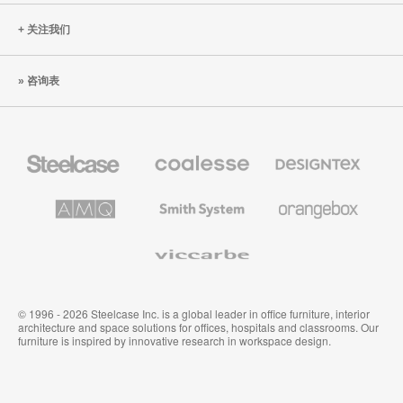
关注我们
咨询表
Steelcase
Coalesse
Designtex
办
高
织
公
级
品
家
办
和
AMQ
Smith
Orangebox
具
公
墙
Solutions
System
家
布
具
Viccarbe
© 1996 - 2026 Steelcase Inc. is a global leader in office furniture, interior
architecture and space solutions for offices, hospitals and classrooms. Our
furniture is inspired by innovative research in workspace design.