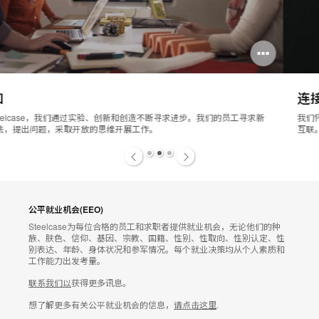
打
开
连接
图
我们怀揣着相同的使命开展工作——努力构建团结，追寻意义，促进人与人的
片
互联。我们注重多样性，采取切实的行动对人们表现出的差异性表示尊重。
工
1
2
3
具
提
公平就业机会(EEO)
示
Steelcase为每位合格的员工和求职者提供就业机会，无论他们的种
族、肤色、信仰、基因、宗教、国籍、性别、性取向、性别认定、性
框
别表达、年龄、身体状况和参军情况。每个就业决策均从个人素质和
工作能力出发考量。
联系我们以
获得更多讯息。
想了解更多有关公平就业机会的信息，
请点击这里
.