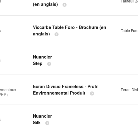
s
Fauteuil 
(en anglais)
Viccarbe Table Foro - Brochure (en
s
Table For
anglais)
Nuancier
s
Step
Ecran Divisio Frameless - Profil
ementaux
Écran Div
Environnemental Produit
(PEP)
Nuancier
s
Silk