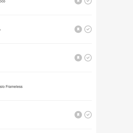
Zoco
o
isio Frameless