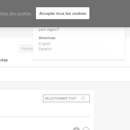
×
Are you in United States?
tres des cookies
Accepter tous les cookies
Would you like to see Products we sell in
your region?
SE CONNECTER/S'INSCRIRE
Americas
English
Español
rise
SÉLECTIONNER TOUT