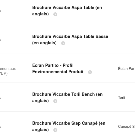
Brochure Viccarbe Aspa Table (en
s
anglais)
Brochure Viccarbe Aspa Table Basse
s
(en anglais)
Écran Partito - Profil
ementaux
Écran Part
Environnemental Produit
(PEP)
Brochure Viccarbe Torii Bench (en
s
Torii
anglais)
Brochure Viccarbe Step Canapé (en
s
Canapé S
anglais)