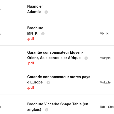
Nuancier
s
Atlantic
Brochure
MN_K
s
MN_K
.pdf
Garantie consommateur Moyen-
Orient, Asie centrale et Afrique
Multiple
.pdf
Garantie consommateur autres pays
d'Europe
Multiple
.pdf
Brochure Viccarbe Shape Table (en
s
Table Sh
anglais)