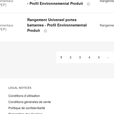
ementaux
Rangement
- Profil Environnemental Produit
(PEP)
Rangement Universel portes
battantes - Profil Environnemental
ementaux
Rangement
(PEP)
Produit
1
2
3
4
5
›
LEGAL NOTICES
Conditions d’utilisation
Conditions générales de vente
Politique de confidentialité
Paramètres des Cookies