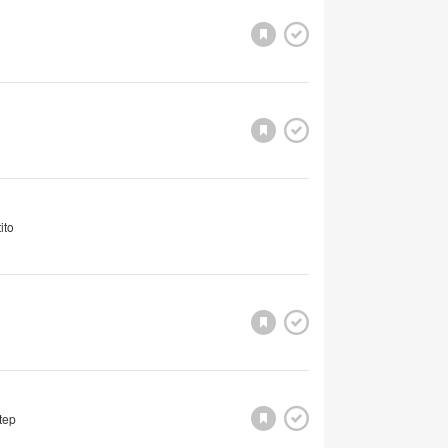
ito
tep