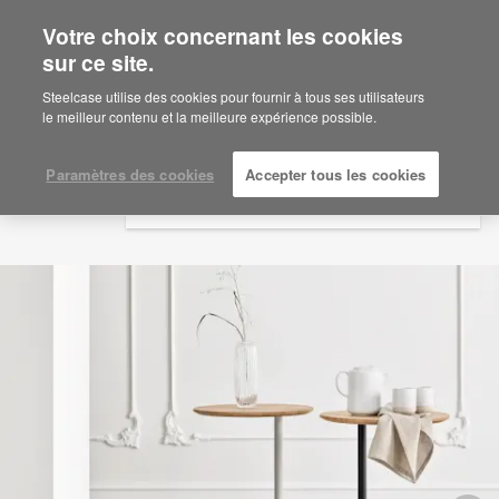
Votre choix concernant les cookies
×
Are you in United States?
sur ce site.
Would you like to see Products we sell in
Steelcase utilise des cookies pour fournir à tous ses utilisateurs
your region?
le meilleur contenu et la meilleure expérience possible.
Americas
English
Paramètres des cookies
Accepter tous les cookies
Español