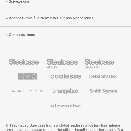
Suivez-nous!
Abonnez-vous à la Newsletter sur nos Recherches
Contactez-nous
Steelcase
Steelcase
Steelcase
Health
Mobilier
pour
le
AMQ
Coalesse
Designtex
secteur
Solutions
Mobilier
Textiles
de
de
et
l’Education
Bureau
Revêtements
Halcon
Orangebox
Smith
Premium
Muraux
System
Viccarbe
© 1996 - 2026 Steelcase Inc. is a global leader in office furniture, interior
architecture and space solutions for offices, hospitals and classrooms. Our