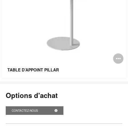
O
l'
TABLE D’APPOINT PILLAR
bu
de
Options d'achat
l'
CONTACTEZ-NOUS