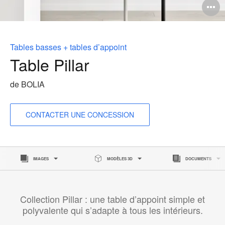
O
l'
b
Tables basses + tables d’appoint
d
Table Pillar
l
de BOLIA
CONTACTER UNE CONCESSION
IMAGES
MODÈLES 3D
DOCUMENTS
Collection Pillar : une table d’appoint simple et
polyvalente qui s’adapte à tous les intérieurs.