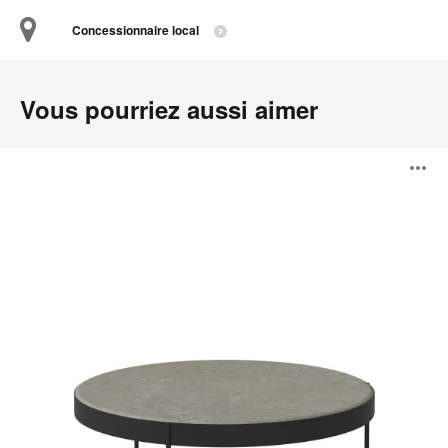
Concessionnaire local
Vous pourriez aussi aimer
Drum
O
l'
b
d
l