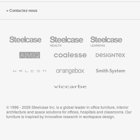
Contactez-nous
Steelcase
Steelcase
Steelcase
Health
Mobilier
pour
le
AMQ
Coalesse
Designtex
secteur
Solutions
Mobilier
Textiles
de
de
et
l’Education
Bureau
Revêtements
Halcon
Orangebox
Smith
Premium
Muraux
System
Viccarbe
© 1996 - 2026 Steelcase Inc. is a global leader in office furniture, interior
architecture and space solutions for offices, hospitals and classrooms. Our
furniture is inspired by innovative research in workspace design.