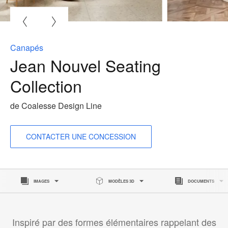
O
l'
b
Canapés
d
Jean Nouvel Seating
l
Collection
de Coalesse Design Line
CONTACTER UNE CONCESSION
IMAGES
MODÈLES 3D
DOCUMENTS
Inspiré par des formes élémentaires rappelant des