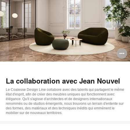
d
l
O
l'
b
La collaboration avec Jean Nouvel
d
Le Coalesse Design Line collabore avec des talents qui partagent le même
l
état d'esprit, afin de créer des meubles uniques qui fonctionnent avec
élégance. Qu'il s'agisse d'architectes et de designers internationaux
renommés ou de studios émergents, nous trouvons un terrain d'entente sur
des formes, des matériaux et des techniques inédits qui emmènent le
mobilier sur de nouveaux territoires.