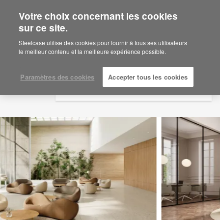
Votre choix concernant les cookies
×
Are you in United States?
sur ce site.
Would you like to see Products we sell in
Steelcase utilise des cookies pour fournir à tous ses utilisateurs
your region?
le meilleur contenu et la meilleure expérience possible.
Americas
English
Paramètres des cookies
Accepter tous les cookies
Español