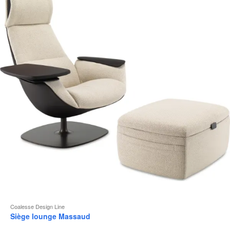
b
d
l
Coalesse Design Line
Siège lounge Massaud