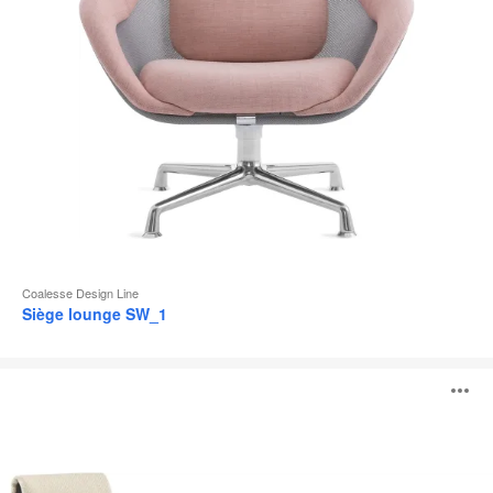
Coalesse Design Line
Siège lounge SW_1
Siège
O
lounge
Massaud
l'