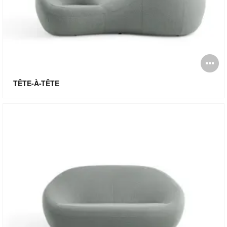
O
l'
TÊTE-À-TÊTE
bu
de
l'