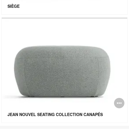
l'
SIÈGE
bu
de
l'
O
l'
JEAN NOUVEL SEATING COLLECTION CANAPÉS
bu