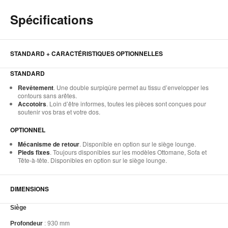
de
Spécifications
l'
STANDARD + CARACTÉRISTIQUES OPTIONNELLES
STANDARD
Revêtement
. Une double surpiqûre permet au tissu d’envelopper les
contours sans arêtes.
Accotoirs
. Loin d’être informes, toutes les pièces sont conçues pour
soutenir vos bras et votre dos.
OPTIONNEL
Mécanisme de retour
. Disponible en option sur le siège lounge.
Pieds fixes
. Toujours disponibles sur les modèles Ottomane, Sofa et
Tête-à-tête. Disponibles en option sur le siège lounge.
DIMENSIONS
Siège
Profondeur
: 930 mm