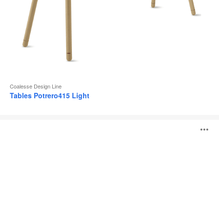
Coalesse Design Line
Tables Potrero415 Light
Table
O
Potrero415
l'
b
d