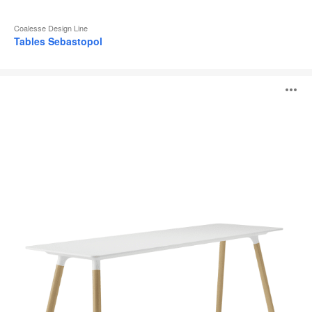
Coalesse Design Line
Tables Sebastopol
Tables
O
Potrero415
Light
l'
b
d
l