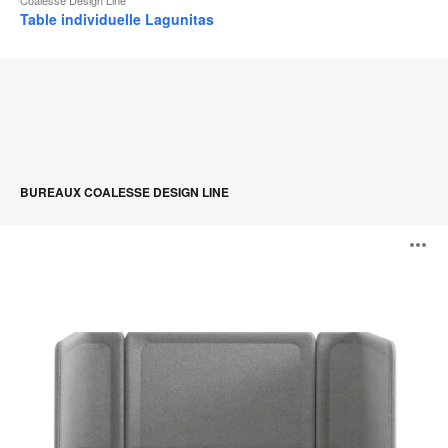
Table individuelle Lagunitas
BUREAUX COALESSE DESIGN LINE
Lagunitas
O
Focus
Nook
l'
b
d