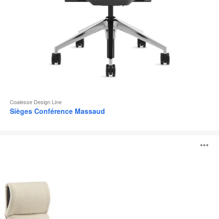
Coalesse Design Line
Sièges Conférence Massaud
Siège
O
lounge
Massaud
l'
b