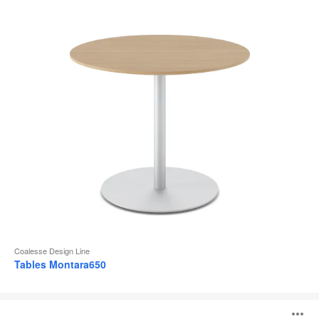
d
l
Coalesse Design Line
Tables Montara650
Tables
Sebastopol