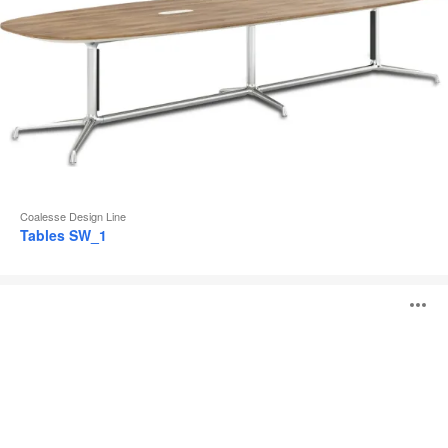
Coalesse Design Line
Tables SW_1
Tables
O
Montara650
l'
b