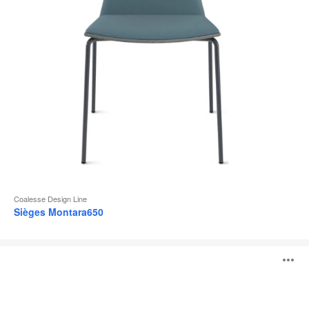
l
Coalesse Design Line
Sièges Montara650
Visalia
O
Lounge
l'