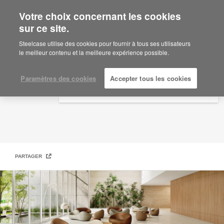
Votre choix concernant les cookies
×
Are you in United States?
sur ce site.
Steelcase | Coalesse Design Line
Would you like to see Products we sell in
Steelcase utilise des cookies pour fournir à tous ses utilisateurs
your region?
le meilleur contenu et la meilleure expérience possible.
Americas
English
Paramètres des cookies
Accepter tous les cookies
Español
PARTAGER