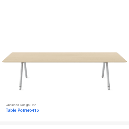
d
l
Coalesse Design Line
Table Potrero415
Siège