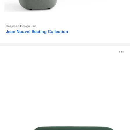
Coalesse Design Line
Jean Nouvel Seating Collection
Système
O
lounge
Coalesse
Ensemble
l'
b
d
l