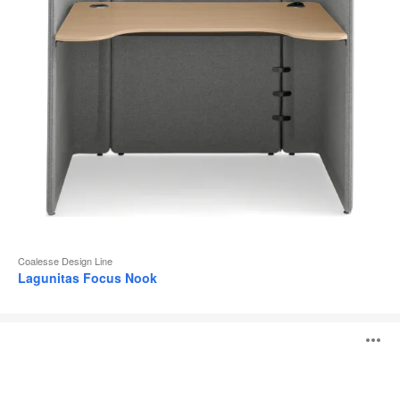
l
Coalesse Design Line
Lagunitas Focus Nook
Table
O
individuelle
Lagunitas
l'