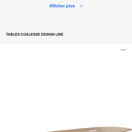
Afficher plus
TABLES COALESSE DESIGN LINE
Tables
O
SW_1
l'
b
d
l