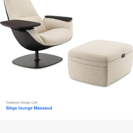
d
l
Coalesse Design Line
Siège lounge Massaud