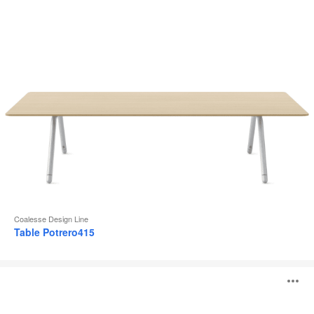
l
Coalesse Design Line
Table Potrero415
Table
O
individuelle
Lagunitas