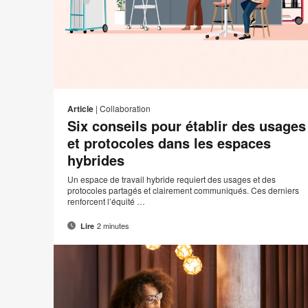
Adre
I
Partager
Partager
Partager
Partager
de
sur
sur
sur
sur
c
Article
|
Collaboration
conta
Facebook
Twitter
Pinterest
LinkedIn
Six conseils pour établir des usages
et protocoles dans les espaces
hybrides
Un espace de travail hybride requiert des usages et des
protocoles partagés et clairement communiqués. Ces derniers
renforcent l’équité …
2 minutes
Lire