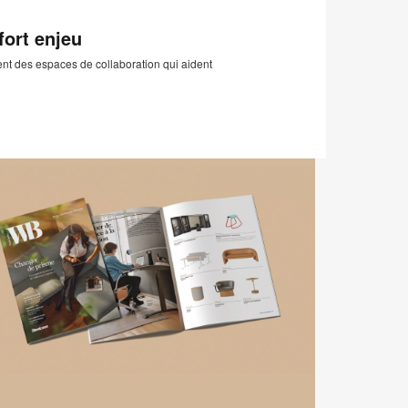
de
sur
sur
sur
sur
cette
contact
Facebook
Twitter
Pinterest
LinkedIn
fort enjeu
page
ent des espaces de collaboration qui aident
EMEA