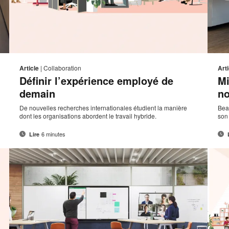
sse
Adresse
mprimer
Imprim
Partager
Partager
Partager
Partager
de
sur
sur
sur
sur
ette
cette
Article
|
Collaboration
Arti
ct
contact
Facebook
Twitter
Pinterest
LinkedIn
Définir l’expérience employé de
Mi
page
page
demain
no
De nouvelles recherches internationales étudient la manière
Bea
dont les organisations abordent le travail hybride.
son
6 minutes
Lire