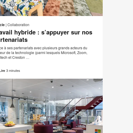
Adresse
er
Imprimer
Partager
Partager
Partager
Partager
de
sur
sur
sur
sur
cette
cle
|
Collaboration
contact
Facebook
Twitter
Pinterest
LinkedIn
avail hybride : s’appuyer sur nos
page
rtenariats
ce à ses partenariats avec plusieurs grands acteurs du
eur de la technologie (parmi lesquels Microsoft, Zoom,
itech et Creston …
3 minutes
Lire