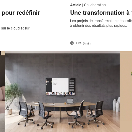
de
sur
sur
sur
sur
cette
Article
|
Collaboration
contact
Facebook
Twitter
Pinterest
LinkedIn
pour redéfinir
Une transformation à 
page
Les projets de transformation nécessit
à obtenir des résultats plus rapides.
ur le cloud et sur
6 min
Lire