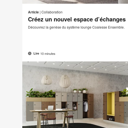
Adre
I
Partager
Partager
Partager
Partager
de
sur
sur
sur
sur
c
Article
|
Collaboration
conta
Facebook
Twitter
Pinterest
LinkedIn
Créez un nouvel espace d’échanges
Découvrez la genèse du système lounge Coalesse Ensemble.
10 minutes
Lire