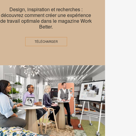
er
Work
Design, inspiration et recherches :
Better
découvrez comment créer une expérience
de travail optimale dans le magazine Work
–
Better.
A
New
TÉLÉCHARGER
Mindeset