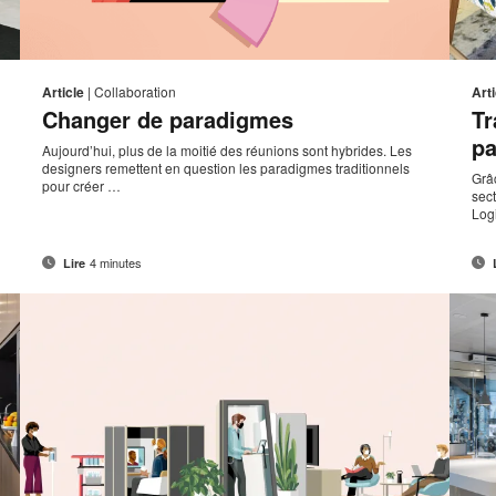
sse
Adresse
mprimer
Imprim
Partager
Partager
Partager
Partager
de
sur
sur
sur
sur
ette
cette
Article
|
Collaboration
Arti
ct
contact
Facebook
Twitter
Pinterest
LinkedIn
Changer de paradigmes
Tr
page
page
pa
Aujourd’hui, plus de la moitié des réunions sont hybrides. Les
designers remettent en question les paradigmes traditionnels
Grâ
pour créer …
sect
Log
4 minutes
Lire