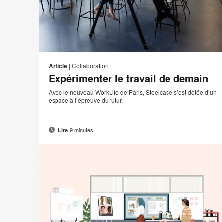
Adre
I
Partager
Partager
Partager
Partager
de
sur
sur
sur
sur
c
Article
|
Collaboration
conta
Facebook
Twitter
Pinterest
LinkedIn
Expérimenter le travail de demain
Avec le nouveau WorkLife de Paris, Steelcase s’est dotée d’un
espace à l’épreuve du futur.
9 minutes
Lire