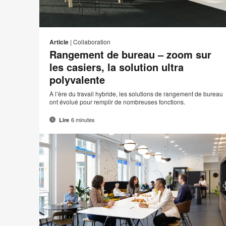
Adre
I
Partager
Partager
Partager
Partager
de
sur
sur
sur
sur
c
Article
|
Collaboration
conta
Facebook
Twitter
Pinterest
LinkedIn
Rangement de bureau – zoom sur
les casiers, la solution ultra
polyvalente
À l’ère du travail hybride, les solutions de rangement de bureau
ont évolué pour remplir de nombreuses fonctions.
6 minutes
Lire