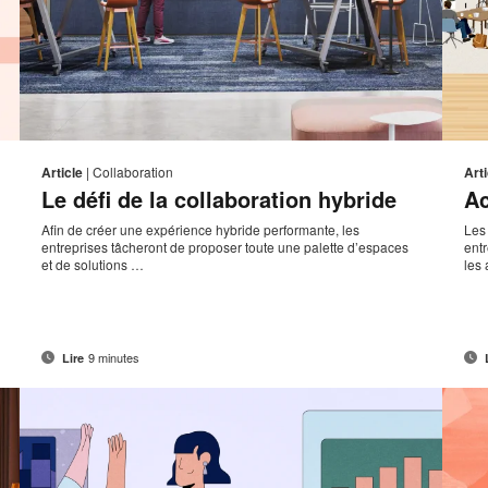
sse
Adresse
mprimer
Imprim
Partager
Partager
Partager
Partager
de
sur
sur
sur
sur
ette
cette
Article
|
Collaboration
Arti
ct
contact
Facebook
Twitter
Pinterest
LinkedIn
Le défi de la collaboration hybride
Ac
page
page
Afin de créer une expérience hybride performante, les
Les
entreprises tâcheront de proposer toute une palette d’espaces
ent
et de solutions …
les 
9 minutes
Lire