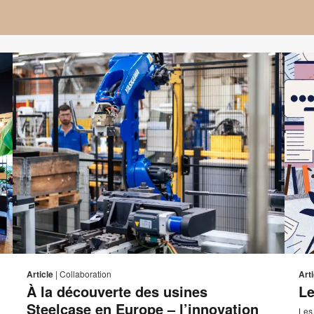
sse
Adresse
mprimer
Imprim
Partager
Partager
Partager
Partager
de
sur
sur
sur
sur
ette
cette
Article
|
Collaboration
Arti
ct
contact
Facebook
Twitter
Pinterest
LinkedIn
À la découverte des usines
Le
page
page
Steelcase en Europe – l’innovation
Les