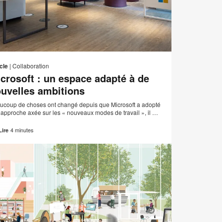
Adresse
er
Imprimer
Partager
Partager
Partager
Partager
de
sur
sur
sur
sur
cette
cle
|
Collaboration
contact
Facebook
Twitter
Pinterest
LinkedIn
crosoft : un espace adapté à de
page
uvelles ambitions
ucoup de choses ont changé depuis que Microsoft a adopté
 approche axée sur les « nouveaux modes de travail », il …
4 minutes
Lire