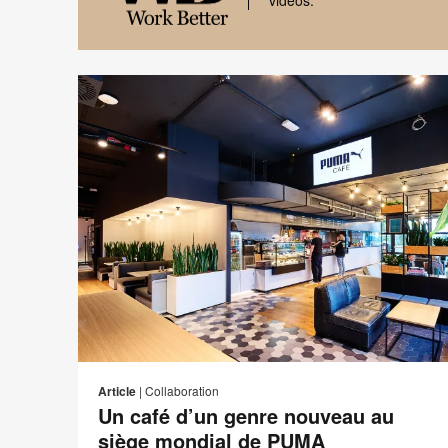
vidéos.
Black
font
Work
Better
logo
Adre
I
Partager
Partager
Partager
Partager
de
sur
sur
sur
sur
c
Article
|
Collaboration
conta
Facebook
Twitter
Pinterest
LinkedIn
Un café d’un genre nouveau au
siège mondial de PUMA