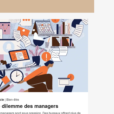
Adresse
er
Imprimer
Partager
Partager
Partager
Partager
de
sur
sur
sur
sur
cette
cle
|
Bien-être
contact
Facebook
Twitter
Pinterest
LinkedIn
 dilemme des managers
page
 managers sont sous pression. Des bureaux offrant plus de