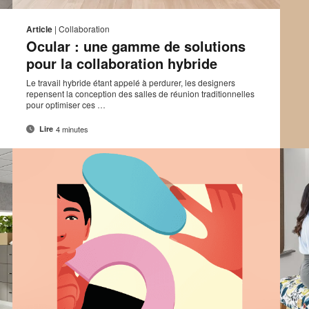
sse
Adresse
mprimer
Imprim
Partager
Partager
Partager
Partager
de
sur
sur
sur
sur
ette
cette
Article
|
Collaboration
ct
contact
Facebook
Twitter
Pinterest
LinkedIn
Ocular : une gamme de solutions
page
page
pour la collaboration hybride
Le travail hybride étant appelé à perdurer, les designers
repensent la conception des salles de réunion traditionnelles
pour optimiser ces …
4 minutes
Lire