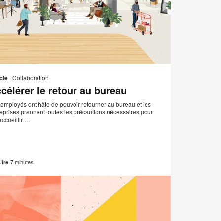
Adresse
er
Imprimer
Partager
Partager
Partager
Partager
de
sur
sur
sur
sur
cette
cle
|
Collaboration
contact
Facebook
Twitter
Pinterest
LinkedIn
célérer le retour au bureau
page
 employés ont hâte de pouvoir retourner au bureau et les
reprises prennent toutes les précautions nécessaires pour
accueillir …
7 minutes
Lire