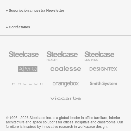
Suscripción a nuestra Newsletter
Contáctanos
Mobiliario
Mobiliario
Mobiliario
Steelcase
para
para
sanidad
educación
de
de
AMQ
Mobiliario
Textiles
Steelcase
Steelcase
Solutions
premium
de
de
Designtex
Coalesse
Halcon
Orangebox
Smith
System
Viccarbe
© 1996 - 2026 Steelcase Inc. is a global leader in office furniture, interior
architecture and space solutions for offices, hospitals and classrooms. Our
furniture is inspired by innovative research in workspace design.