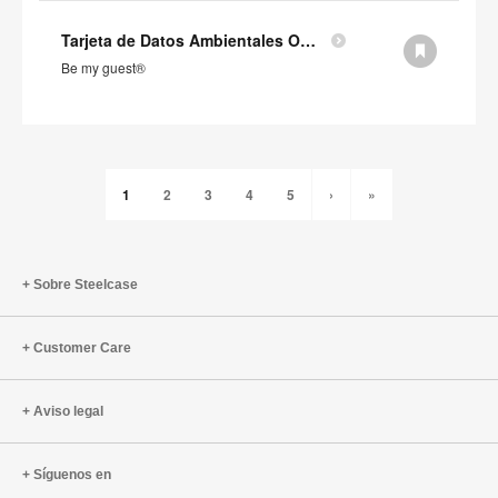
Tarjeta de Datos Ambientales Orangebox Be my guest® (en inglés)
Be my guest®
1
2
3
4
5
›
»
Sobre Steelcase
Customer Care
Aviso legal
Síguenos en