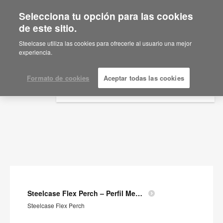
Selecciona tu opción para las cookies
×
Are you in United States?
de este sitio.
Documentos
Would you like to see Products we sell in
Steelcase utiliza las cookies para ofrecerle al usuario una mejor
your region?
experiencia.
MOSTRAR FILTROS
Americas
English
Formato de cookies
Aceptar todas las cookies
Español
Steelcase Flex Perch – Perfil Medioambiental del Producto
Steelcase Flex Perch