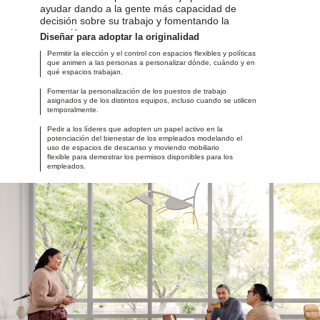
ayudar dando a la gente más capacidad de
decisión sobre su trabajo y fomentando la
expresión.
Diseñar para adoptar la originalidad
Permitir la elección y el control con espacios flexibles y políticas
que animen a las personas a personalizar dónde, cuándo y en
qué espacios trabajan.
Fomentar la personalización de los puestos de trabajo
asignados y de los distintos equipos, incluso cuando se utilicen
temporalmente.
Pedir a los líderes que adopten un papel activo en la
potenciación del bienestar de los empleados modelando el
uso de espacios de descanso y moviendo mobiliario
flexible para demostrar los permisos disponibles para los
empleados.
Headers
*Global Meta-Gallup Survey 2023