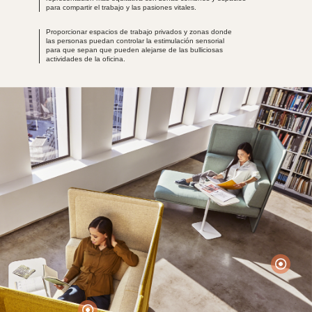
para compartir el trabajo y las pasiones vitales.
Proporcionar
espacios de trabajo privados
y zonas donde
las personas puedan controlar la estimulación sensorial
para que sepan que pueden alejarse de las bulliciosas
actividades de la oficina.
Headers
Photo Credit: Jason O’rear