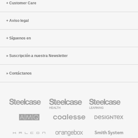
Customer Care
Aviso legal
Síguenos en
Suscripción a nuestra Newsletter
Contáctanos
Mobiliario
Mobiliario
Mobiliario
Steelcase
para
para
sanidad
educación
de
de
AMQ
Mobiliario
Textiles
Steelcase
Steelcase
Solutions
premium
de
de
Designtex
Coalesse
Halcon
Orangebox
Smith
System