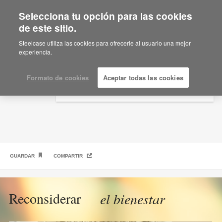
Selecciona tu opción para las cookies
×
Are you in United States?
de este sitio.
Reconsiderar el bienestar
Would you like to see Products we sell in
Steelcase utiliza las cookies para ofrecerle al usuario una mejor
your region?
experiencia.
Americas
English
Formato de cookies
Aceptar todas las cookies
Español
GUARDAR
COMPARTIR
Reconsiderar
el bienestar