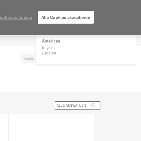
×
Are you in United States?
ie-Einstellungen
Alle Cookies akzeptieren
Would you like to see Products we sell in
your region?
Americas
EINLOGGEN / ANMELDEN
English
Español
ALLE AUSWÄHLEN