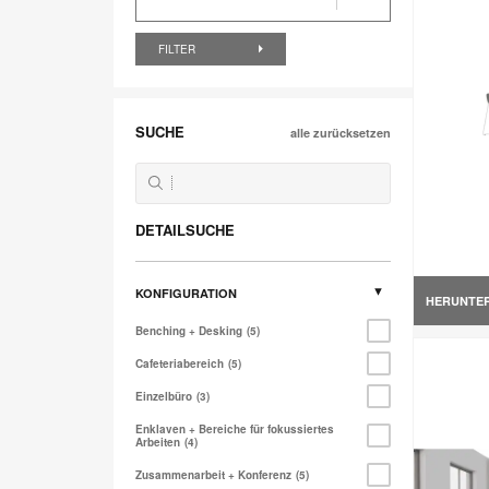
FILTER
SUCHE
alle zurücksetzen
DETAILSUCHE
KONFIGURATION
HERUNTE
Benching + Desking
5
Cafeteriabereich
5
Einzelbüro
3
Enklaven + Bereiche für fokussiertes
Arbeiten
4
Zusammenarbeit + Konferenz
5